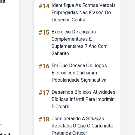
ira
#14
Identifique As Formas Verbais
e
Empregadas Nas Frases Do
Desenho Central
#15
Exercício De ângulos
Complementares E
Suplementares 7 Ano Com
Gabarito
#16
Em Que Década Os Jogos
Eletrônicos Ganharam
Popularidade Significativa
#17
Desenhos Bíblicos Atividades
Bíblicas Infantil Para Imprimir
E Colorir
#18
Considerando A Situação
.
Retratada O Que O Cartunista
Pretende Criticar
tura!