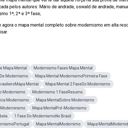
ada pelos autores: Mário de andrade, oswald de andrade, manu
mo 1ª, 2ª e 3ª fase;
e agora o mapa mental completo sobre modernismo em alta res
sar.
e Mapa Mental
Modernismo Fases Mapa Mental
De Modernismo
Mapa Mental ModernismoPrimeira Fase
rasileiroMapa Mental
Mapa Mental 2 FaseDo Modernismo
Do Modernismo
Modernismo 1 FaseResumo
ica Modernismo
Mapa MentalSobre Modernismo
 Moderninsmo
Mapa MentalPré-Modernismo
bela
1 Fase Do ModernismoNo Brasil
rnismoPortugal
Mapa MentalModernimo
Mapa MentalModerni