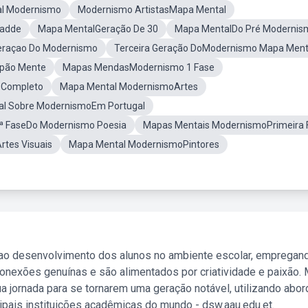
l Modernismo
Modernismo ArtistasMapa Mental
iadde
Mapa MentalGeração De 30
Mapa MentalDo Pré Modernis
eraçao Do Modernismo
Terceira Geração DoModernismo Mapa Ment
pão Mente
Mapas MendasModernismo 1 Fase
oCompleto
Mapa Mental ModernismoArtes
l Sobre ModernismoEm Portugal
ª FaseDo Modernismo Poesia
Mapas Mentais ModernismoPrimeira 
tes Visuais
Mapa Mental ModernismoPintores
 ao desenvolvimento dos alunos no ambiente escolar, empregan
nexões genuínas e são alimentados por criatividade e paixão. 
a jornada para se tornarem uma geração notável, utilizando abo
ipais instituições acadêmicas do mundo - dsw.aau.edu.et.