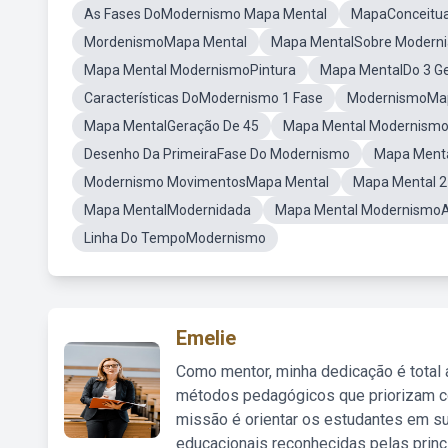
As Fases DoModernismo Mapa Mental
MapaConceitua
MordenismoMapa Mental
Mapa MentalSobre Modern
Mapa Mental ModernismoPintura
Mapa MentalDo 3 G
Características DoModernismo 1 Fase
ModernismoMa
Mapa MentalGeração De 45
Mapa Mental Modernism
Desenho Da PrimeiraFase Do Modernismo
Mapa Menta
Modernismo MovimentosMapa Mental
Mapa Mental 2
Mapa MentalModernidada
Mapa Mental ModernismoAr
Linha Do TempoModernismo
Emelie
Como mentor, minha dedicação é total
métodos pedagógicos que priorizam co
missão é orientar os estudantes em su
educacionais reconhecidas pelas princ