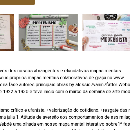
avés dos nossos abrangentes e elucidativos mapas mentais.
seus próprios mapas mentais colaborativos de graça no www.
a fase autores principais obras by alessio7vanin7fattor Web
e 1922 a 1930 e teve início com o marco da semana de arte mo
smo crítico e ufanista. • valorização do cotidiano. • resgate das 
ana julia 1. Atitude de aversão aos comportamentos de assimila
. Webdê uma olhada em nosso mapa mental interativo sobre1ª fa