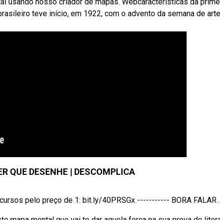
tal usando nosso criador de mapas. Webcaracterísticas da prime
rasileiro teve início, em 1922, com o advento da semana de art
R QUE DESENHE | DESCOMPLICA
sos pelo preço de 1: bit.ly/40PRSGx ----------- BORA FALAR ..
mapa mental que vai te dar aquela força na sua prova de litera