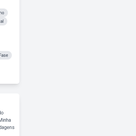
mo
al
Fase
do
Minha
rdagens