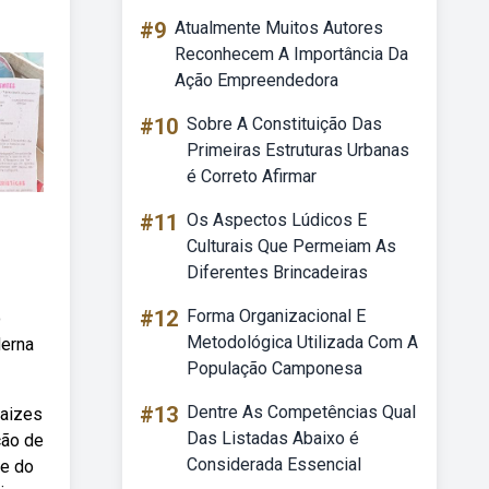
#9
Atualmente Muitos Autores
Reconhecem A Importância Da
Ação Empreendedora
#10
Sobre A Constituição Das
Primeiras Estruturas Urbanas
é Correto Afirmar
#11
Os Aspectos Lúdicos E
Culturais Que Permeiam As
Diferentes Brincadeiras
#12
Forma Organizacional E
o
Metodológica Utilizada Com A
derna
População Camponesa
#13
Dentre As Competências Qual
raizes
Das Listadas Abaixo é
ção de
Considerada Essencial
se do