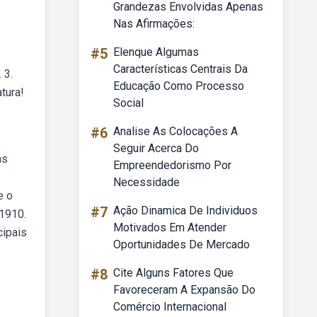
Grandezas Envolvidas Apenas
Nas Afirmações:
#5
Elenque Algumas
Características Centrais Da
 3.
Educação Como Processo
tura!
Social
#6
Analise As Colocações A
Seguir Acerca Do
as
Empreendedorismo Por
Necessidade
e o
#7
Ação Dinamica De Individuos
 1910.
Motivados Em Atender
cipais
Oportunidades De Mercado
#8
Cite Alguns Fatores Que
Favoreceram A Expansão Do
Comércio Internacional