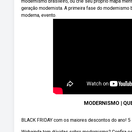
modernismo brasileiro, ou crie seu próprio mapa men
geração modernista. A primeira fase do modernismo b
moderna, evento.
MODERNISMO | QUE
BLACK FRIDAY com os maiores descontos do ano! 5 cur
Webainda tem dúvidas sobre modernismo? Confira este 