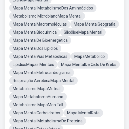
EtanolMapa Mental
Mapa Mental MetabolismoDos Aminoácidos
Metabolismo MicrobianoMapa Mental
Mapa MentalMacromoléculas
Mapa MentalGeografia
Mapa MentalBioquimica
GlicóliseMapa Mental
Mapa MentalDe Bioenergetica
Mapa MentalDos Lipídios
Mapa MentalVias Metabólicas
MapaMetabolico
LipidiosMapas Mentais
Mapa MentalDe Ciclo De Krebs
Mapa MentalEletrocardiograma
Respiração AerobicaMapa Mental
Metabolismo MapaMetnal
Mapa MetabolismoHumano
Metabolismo MapaMen Tall
Mapa MentalCarboidratos
Mapa MentalRota
Mapa Mental MetabolismoDe Proteina