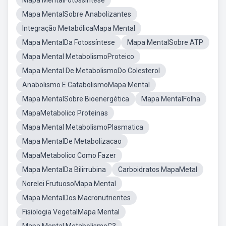
Mapa MentalFotossíntese
Mapa MentalSobre Anabolizantes
Integração MetabólicaMapa Mental
Mapa MentalDa Fotossíntese
Mapa MentalSobre ATP
Mapa Mental MetabolismoProteico
Mapa Mental De MetabolismoDo Colesterol
Anabolismo E CatabolismoMapa Mental
Mapa MentalSobre Bioenergética
Mapa MentalFolha
MapaMetabolico Proteinas
Mapa Mental MetabolismoPlasmatica
Mapa MentalDe Metabolizacao
MapaMetabolico Como Fazer
Mapa MentalDa Bilirrubina
Carboidratos MapaMetal
Norelei FrutuosoMapa Mental
Mapa MentalDos Macronutrientes
Fisiologia VegetalMapa Mental