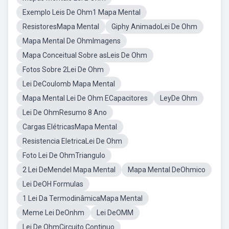
Exemplo Leis De Ohm1 Mapa Mental
ResistoresMapa Mental
Giphy AnimadoLei De Ohm
Mapa Mental De OhmImagens
Mapa Conceitual Sobre asLeis De Ohm
Fotos Sobre 2Lei De Ohm
Lei DeCoulomb Mapa Mental
Mapa Mental Lei De Ohm ECapacitores
LeyDe Ohm
Lei De OhmResumo 8 Ano
Cargas ElétricasMapa Mental
Resistencia EletricaLei De Ohm
Foto Lei De OhmTriangulo
2 Lei DeMendel Mapa Mental
Mapa Mental DeOhmico
Lei DeOH Formulas
1 Lei Da TermodinâmicaMapa Mental
Meme Lei DeOnhm
Lei DeOMM
Lei De OhmCircuito Continuo