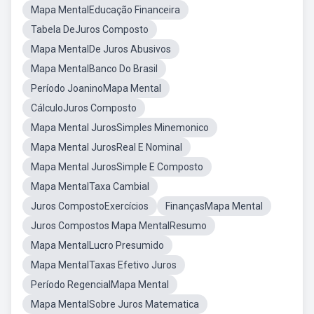
Mapa MentalEducação Financeira
Tabela DeJuros Composto
Mapa MentalDe Juros Abusivos
Mapa MentalBanco Do Brasil
Período JoaninoMapa Mental
CálculoJuros Composto
Mapa Mental JurosSimples Minemonico
Mapa Mental JurosReal E Nominal
Mapa Mental JurosSimple E Composto
Mapa MentalTaxa Cambial
Juros CompostoExercícios
FinançasMapa Mental
Juros Compostos Mapa MentalResumo
Mapa MentalLucro Presumido
Mapa MentalTaxas Efetivo Juros
Período RegencialMapa Mental
Mapa MentalSobre Juros Matematica