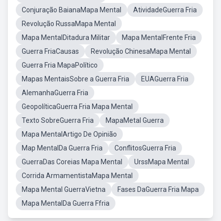
Conjuração BaianaMapa Mental
AtividadeGuerra Fria
Revolução RussaMapa Mental
Mapa MentalDitadura Militar
Mapa MentalFrente Fria
Guerra FriaCausas
Revolução ChinesaMapa Mental
Guerra Fria MapaPolítico
Mapas MentaisSobre a Guerra Fria
EUAGuerra Fria
AlemanhaGuerra Fria
GeopolíticaGuerra Fria Mapa Mental
Texto SobreGuerra Fria
MapaMetal Guerra
Mapa MentalArtigo De Opinião
Map MentalDa Guerra Fria
ConflitosGuerra Fria
GuerraDas Coreias Mapa Mental
UrssMapa Mental
Corrida ArmamentistaMapa Mental
Mapa Mental GuerraVietna
Fases DaGuerra Fria Mapa
Mapa MentalDa Guerra Ffria