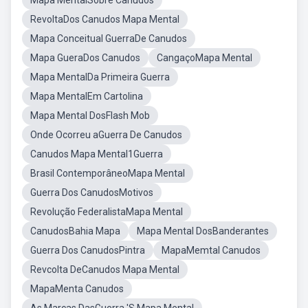
Mapa MentalSobre Canudos
RevoltaDos Canudos Mapa Mental
Mapa Conceitual GuerraDe Canudos
Mapa GueraDos Canudos
CangaçoMapa Mental
Mapa MentalDa Primeira Guerra
Mapa MentalEm Cartolina
Mapa Mental DosFlash Mob
Onde Ocorreu aGuerra De Canudos
Canudos Mapa Mental1Guerra
Brasil ContemporâneoMapa Mental
Guerra Dos CanudosMotivos
Revolução FederalistaMapa Mental
CanudosBahia Mapa
Mapa Mental DosBanderantes
Guerra Dos CanudosPintra
MapaMemtal Canudos
Revcolta DeCanudos Mapa Mental
MapaMenta Canudos