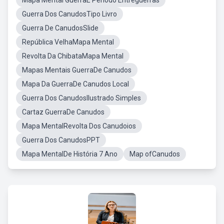
Mapa Mental GuerraE Periodo Entreguerras
Guerra Dos CanudosTipo Livro
Guerra De CanudosSlide
República VelhaMapa Mental
Revolta Da ChibataMapa Mental
Mapas Mentais GuerraDe Canudos
Mapa Da GuerraDe Canudos Local
Guerra Dos CanudosIlustrado Simples
Cartaz GuerraDe Canudos
Mapa MentalRevolta Dos Canudoios
Guerra Dos CanudosPPT
Mapa MentalDe História 7 Ano
Map ofCanudos