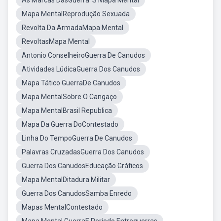
As Marcas DasGuerra 'S Mapa Mental
Mapa MentalReprodução Sexuada
Revolta Da ArmadaMapa Mental
RevoltasMapa Mental
Antonio ConselheiroGuerra De Canudos
Atividades LúdicaGuerra Dos Canudos
Mapa Tático GuerraDe Canudos
Mapa MentalSobre O Cangaço
Mapa MentalBrasil Republica
Mapa Da Guerra DoContestado
Linha Do TempoGuerra De Canudos
Palavras CruzadasGuerra Dos Canudos
Guerra Dos CanudosEducação Gráficos
Mapa MentalDitadura Militar
Guerra Dos CanudosSamba Enredo
Mapas MentalContestado