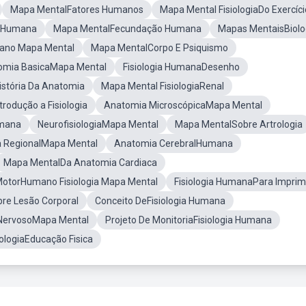
Mapa MentalFatores Humanos
Mapa Mental FisiologiaDo Exercíci
aHumana
Mapa MentalFecundação Humana
Mapas MentaisBiolo
ano Mapa Mental
Mapa MentalCorpo E Psiquismo
omia BasicaMapa Mental
Fisiologia HumanaDesenho
stória Da Anatomia
Mapa Mental FisiologiaRenal
rodução a Fisiologia
Anatomia MicroscópicaMapa Mental
umana
NeurofisiologiaMapa Mental
Mapa MentalSobre Artrologia
 RegionalMapa Mental
Anatomia CerebralHumana
Mapa MentalDa Anatomia Cardiaca
otorHumano Fisiologia Mapa Mental
Fisiologia HumanaPara Imprim
re Lesão Corporal
Conceito DeFisiologia Humana
NervosoMapa Mental
Projeto De MonitoriaFisiologia Humana
ologiaEducação Fisica