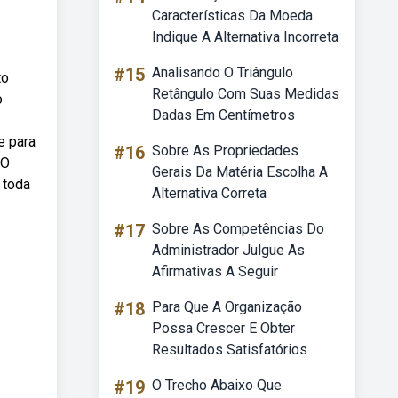
Características Da Moeda
Indique A Alternativa Incorreta
#15
Analisando O Triângulo
to
Retângulo Com Suas Medidas
o
Dadas Em Centímetros
e para
#16
Sobre As Propriedades
 O
Gerais Da Matéria Escolha A
 toda
Alternativa Correta
#17
Sobre As Competências Do
Administrador Julgue As
Afirmativas A Seguir
#18
Para Que A Organização
Possa Crescer E Obter
Resultados Satisfatórios
#19
O Trecho Abaixo Que