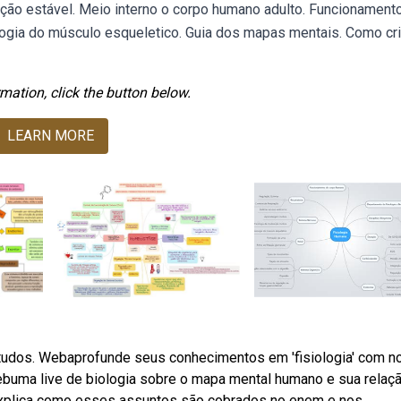
ção estável. Meio interno o corpo humano adulto. Funcionament
logia do músculo esqueletico. Guia dos mapas mentais. Como cri
mation, click the button below.
LEARN MORE
tudos. Webaprofunde seus conhecimentos em 'fisiologia' com 
Webuma live de biologia sobre o mapa mental humano e sua relaç
explica como esses assuntos são cobrados no enem e nos