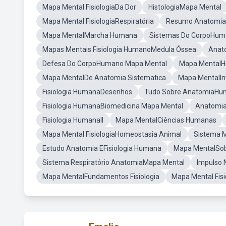
Mapa Mental FisiologiaDa Dor
HistologiaMapa Mental
Mapa Mental FisiologiaRespiratória
Resumo Anatomi
Mapa MentalMarcha Humana
Sistemas Do CorpoHum
Mapas Mentais Fisiologia HumanoMedula Óssea
Anat
Defesa Do CorpoHumano Mapa Mental
Mapa MentalHi
Mapa MentalDe Anatomia Sistematica
Mapa MentalInt
Fisiologia HumanaDesenhos
Tudo Sobre AnatomiaH
Fisiologia HumanaBiomedicina Mapa Mental
Anatomia
Fisiologia HumanaII
Mapa MentalCiências Humanas
Mapa Mental FisiologiaHomeostasia Animal
Sistema M
Estudo Anatomia EFisiologia Humana
Mapa MentalSob
Sistema Respiratório AnatomiaMapa Mental
Impulso 
Mapa MentalFundamentos Fisiologia
Mapa Mental Fisi