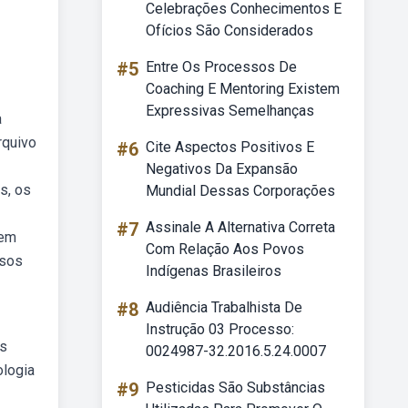
Celebrações Conhecimentos E
Ofícios São Considerados
#5
Entre Os Processos De
Coaching E Mentoring Existem
Expressivas Semelhanças
a
rquivo
#6
Cite Aspectos Positivos E
Negativos Da Expansão
s, os
Mundial Dessas Corporações
#7
Assinale A Alternativa Correta
 em
Com Relação Aos Povos
ssos
Indígenas Brasileiros
#8
Audiência Trabalhista De
Instrução 03 Processo:
as
0024987-32.2016.5.24.0007
ologia
#9
Pesticidas São Substâncias