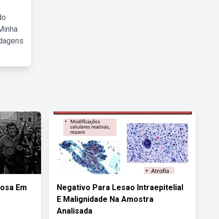
do
Minha
rdagens
iosa Em
Negativo Para Lesao Intraepitelial
E Malignidade Na Amostra
Analisada