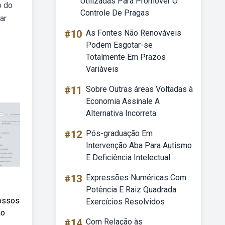
Utilizadas Para Promover O
o do
Controle De Pragas
ar
#10
As Fontes Não Renováveis
Podem Esgotar-se
Totalmente Em Prazos
Variáveis
#11
Sobre Outras áreas Voltadas à
Economia Assinale A
Alternativa Incorreta
#12
Pós-graduação Em
Intervenção Aba Para Autismo
E Deficiência Intelectual
#13
Expressões Numéricas Com
Potência E Raiz Quadrada
nossos
Exercícios Resolvidos
ão
#14
Com Relação às