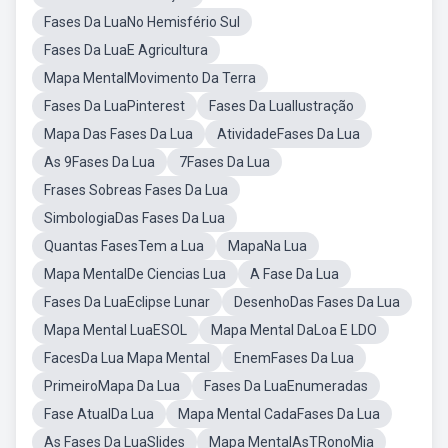
Fases Da LuaNo Hemisfério Sul
Fases Da LuaE Agricultura
Mapa MentalMovimento Da Terra
Fases Da LuaPinterest
Fases Da LuaIlustração
Mapa Das Fases Da Lua
AtividadeFases Da Lua
As 9Fases Da Lua
7Fases Da Lua
Frases Sobreas Fases Da Lua
SimbologiaDas Fases Da Lua
Quantas FasesTem a Lua
MapaNa Lua
Mapa MentalDe Ciencias Lua
A Fase Da Lua
Fases Da LuaEclipse Lunar
DesenhoDas Fases Da Lua
Mapa Mental LuaESOL
Mapa Mental DaLoa E LDO
FacesDa Lua Mapa Mental
EnemFases Da Lua
PrimeiroMapa Da Lua
Fases Da LuaEnumeradas
Fase AtualDa Lua
Mapa Mental CadaFases Da Lua
As Fases Da LuaSlides
Mapa MentalAsTRonoMia