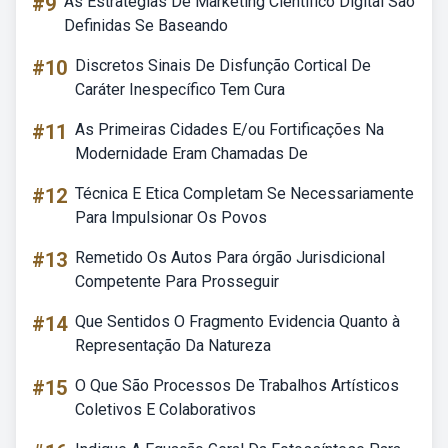
#9
As Estrategias De Marketing Cientifico Digital Sao
Definidas Se Baseando
#10
Discretos Sinais De Disfunção Cortical De
Caráter Inespecífico Tem Cura
#11
As Primeiras Cidades E/ou Fortificações Na
Modernidade Eram Chamadas De
#12
Técnica E Etica Completam Se Necessariamente
Para Impulsionar Os Povos
#13
Remetido Os Autos Para órgão Jurisdicional
Competente Para Prosseguir
#14
Que Sentidos O Fragmento Evidencia Quanto à
Representação Da Natureza
#15
O Que São Processos De Trabalhos Artísticos
Coletivos E Colaborativos