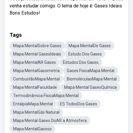
venha estudar comigo. O tema de hoje é: Gases Ideais
Bons Estudos!
Tags
Mapa MentalSobre Gases
Mapa MentalDe Gases
Mapa Mental GasesIdeais
Estudo Dos Gases
Mapa MentalAR Gases
Estudos Dos Gases
Mapa MentalGasometria
Gases FisicaMapa Mental
CombustãoMapa Mental
BiomoléculasMapa Mental
Mapa MentalFaculdade
Mapa Mental GasesQuímica
Termodinâmica FísicaMapa Mental
EntalpiaMapa Mental
ES TodosDos Gases
Mapa MentalGás Natural
Mapa Mental Gases DoAR a Atmosfera
Mapa MentalGasoso