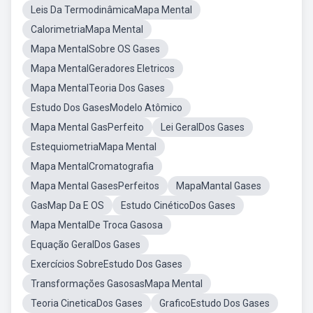
Leis Da TermodinâmicaMapa Mental
CalorimetriaMapa Mental
Mapa MentalSobre OS Gases
Mapa MentalGeradores Eletricos
Mapa MentalTeoria Dos Gases
Estudo Dos GasesModelo Atômico
Mapa Mental GasPerfeito
Lei GeralDos Gases
EstequiometriaMapa Mental
Mapa MentalCromatografia
Mapa Mental GasesPerfeitos
MapaMantal Gases
GasMap Da E OS
Estudo CinéticoDos Gases
Mapa MentalDe Troca Gasosa
Equação GeralDos Gases
Exercícios SobreEstudo Dos Gases
Transformações GasosasMapa Mental
Teoria CineticaDos Gases
GraficoEstudo Dos Gases