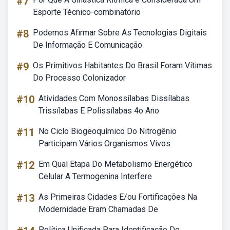
#7
Esporte Técnico-combinatório
#8
Podemos Afirmar Sobre As Tecnologias Digitais
De Informação E Comunicação
#9
Os Primitivos Habitantes Do Brasil Foram Vítimas
Do Processo Colonizador
#10
Atividades Com Monossílabas Dissílabas
Trissílabas E Polissílabas 4o Ano
#11
No Ciclo Biogeoquímico Do Nitrogênio
Participam Vários Organismos Vivos
#12
Em Qual Etapa Do Metabolismo Energético
Celular A Termogenina Interfere
#13
As Primeiras Cidades E/ou Fortificações Na
Modernidade Eram Chamadas De
Política Unificada Para Identificação De