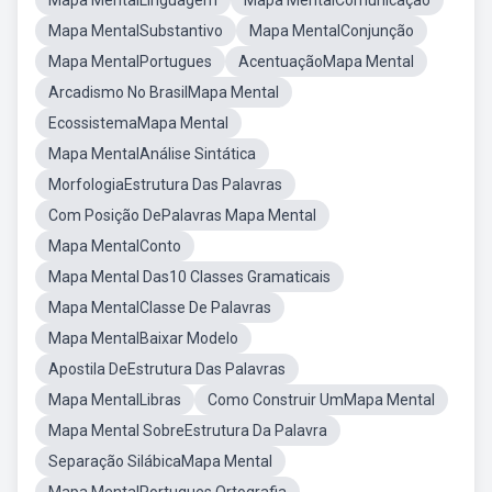
Mapa MentalLinguagem
Mapa MentalComunicação
Mapa MentalSubstantivo
Mapa MentalConjunção
Mapa MentalPortugues
AcentuaçãoMapa Mental
Arcadismo No BrasilMapa Mental
EcossistemaMapa Mental
Mapa MentalAnálise Sintática
MorfologiaEstrutura Das Palavras
Com Posição DePalavras Mapa Mental
Mapa MentalConto
Mapa Mental Das10 Classes Gramaticais
Mapa MentalClasse De Palavras
Mapa MentalBaixar Modelo
Apostila DeEstrutura Das Palavras
Mapa MentalLibras
Como Construir UmMapa Mental
Mapa Mental SobreEstrutura Da Palavra
Separação SilábicaMapa Mental