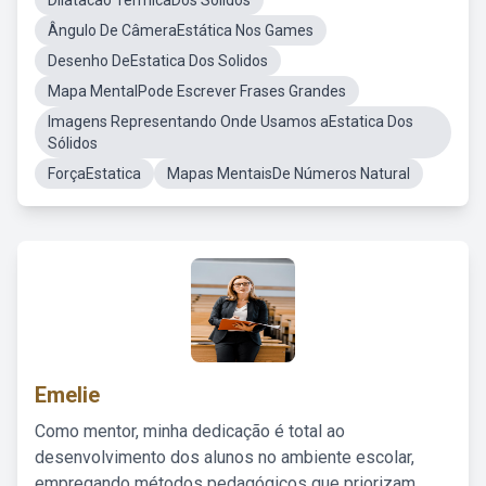
Dilatacao TermicaDos Solidos
Ângulo De CâmeraEstática Nos Games
Desenho DeEstatica Dos Solidos
Mapa MentalPode Escrever Frases Grandes
Imagens Representando Onde Usamos aEstatica Dos
Sólidos
ForçaEstatica
Mapas MentaisDe Números Natural
Emelie
Como mentor, minha dedicação é total ao
desenvolvimento dos alunos no ambiente escolar,
empregando métodos pedagógicos que priorizam