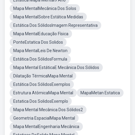
Estática Mapa Mental9 Ano
Mapa MentalMecânica Dos Solos
Mapa MentalSobre Estática Medidas
Estática Dos SólidosImagem Representativa
Mapa MentalEducação Física
PonteEstatica Dos Solidos
Mapa MentalLeis De Newton
Estática Dos SólidosFormula
Mapa Mental EstáticaE Mecânica Dos Sólidos
Dilatação TérmicaMapa Mental
Estática Dos SólidosExemplos
Estrutura AtômicaMapa Mental
MapaMetan Estatica
Estatica Dos SolidosExemplo
Mapa Mental Mecânica Dos Sólidos2
Geometria EspacialMapa Mental
Mapa MentalEngenharia Mecânica