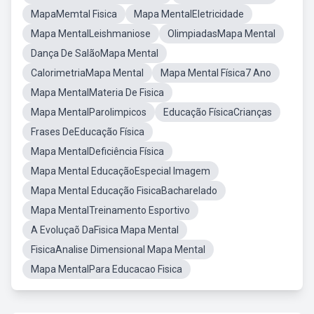
MapaMemtal Fisica
Mapa MentalEletricidade
Mapa MentalLeishmaniose
OlimpiadasMapa Mental
Dança De SalãoMapa Mental
CalorimetriaMapa Mental
Mapa Mental Física7 Ano
Mapa MentalMateria De Fisica
Mapa MentalParolimpicos
Educação FísicaCrianças
Frases DeEducação Física
Mapa MentalDeficiência Física
Mapa Mental EducaçãoEspecial Imagem
Mapa Mental Educação FisicaBacharelado
Mapa MentalTreinamento Esportivo
A Evoluçaõ DaFisica Mapa Mental
FisicaAnalise Dimensional Mapa Mental
Mapa MentalPara Educacao Fisica