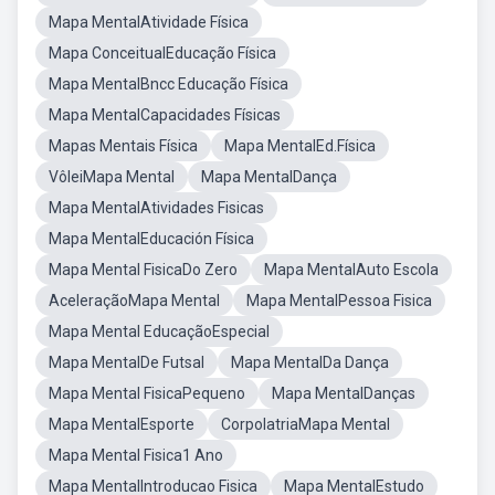
Mapa MentalAtividade Física
Mapa ConceitualEducação Física
Mapa MentalBncc Educação Física
Mapa MentalCapacidades Físicas
Mapas Mentais Física
Mapa MentalEd.Física
VôleiMapa Mental
Mapa MentalDança
Mapa MentalAtividades Fisicas
Mapa MentalEducación Física
Mapa Mental FisicaDo Zero
Mapa MentalAuto Escola
AceleraçãoMapa Mental
Mapa MentalPessoa Fisica
Mapa Mental EducaçãoEspecial
Mapa MentalDe Futsal
Mapa MentalDa Dança
Mapa Mental FisicaPequeno
Mapa MentalDanças
Mapa MentalEsporte
CorpolatriaMapa Mental
Mapa Mental Fisica1 Ano
Mapa MentalIntroducao Fisica
Mapa MentalEstudo