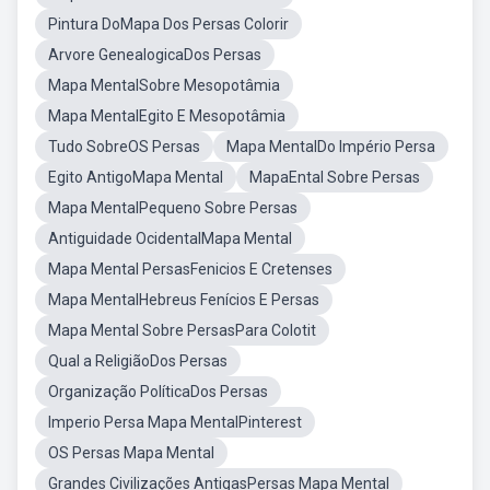
Pintura DoMapa Dos Persas Colorir
Arvore GenealogicaDos Persas
Mapa MentalSobre Mesopotâmia
Mapa MentalEgito E Mesopotâmia
Tudo SobreOS Persas
Mapa MentalDo Império Persa
Egito AntigoMapa Mental
MapaEntal Sobre Persas
Mapa MentalPequeno Sobre Persas
Antiguidade OcidentalMapa Mental
Mapa Mental PersasFenicios E Cretenses
Mapa MentalHebreus Fenícios E Persas
Mapa Mental Sobre PersasPara Colotit
Qual a ReligiãoDos Persas
Organização PolíticaDos Persas
Imperio Persa Mapa MentalPinterest
OS Persas Mapa Mental
Grandes Civilizações AntigasPersas Mapa Mental