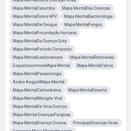
Mapa MentalSobre Doenças Virais
Mapa MentalCaxumba
Mapa MentalDas Doencas
Mapa MentalSobre HPV
Mapa MentalBacteriologia
Mapa MentalDe Dengue
Mapa MentalFungos
Mapa MentalFecundação Humana
Mapa MentalDa Doença Gota
Mapa MentalPeríodo Composto
Mapa MentalLeishmaniose
Mapa MentalRetrovirais
EsquistossomoseMapa Mental
Mapa MentalCanva
Mapa MentalParasitologia
Aedes AegyptiMapa Mental
Mapa MentalCarboidratos
Mapa MentalDeserto
Mapa MentalMenigite Viral
Mapa MentalDe Uma Doença
Mapa Mental DoençasFungicas
Mapa MentalDoença Cronica
PrincipaisDoenças Virais