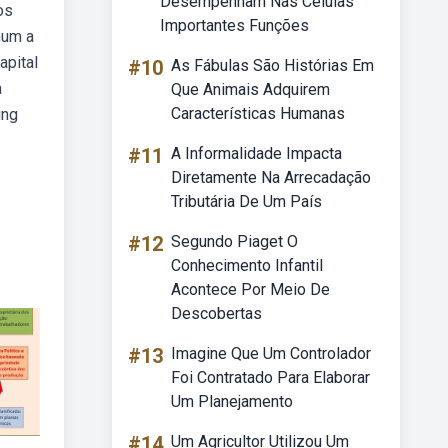
Desempenham Nas Células
os
Importantes Funções
mum a
apital
#10
As Fábulas São Histórias Em
a
Que Animais Adquirem
Características Humanas
ing
#11
A Informalidade Impacta
Diretamente Na Arrecadação
Tributária De Um País
#12
Segundo Piaget O
Conhecimento Infantil
Acontece Por Meio De
Descobertas
#13
Imagine Que Um Controlador
Foi Contratado Para Elaborar
Um Planejamento
#14
Um Agricultor Utilizou Um