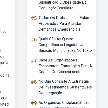
Subnutrição E Obesidade Da
População Brasileira
#5
Todos Os Profissionais Estão
Preparados Para Atender
Demandas Emergenciais
tico.
#6
Quais São As Quatro
Competências Linguísticas
s
Básicas Mencionadas No Texto
 os
#7
Cabe As Organizações
que a
Encontrarem Estratégias Para A
Gestão Do Conhecimento
ado na
#8
No Que Consiste A Estratégia
De Investimentos Sustentáveis
sos
De Integração
 crie
#9
As Organelas Citoplasmáticas
dated