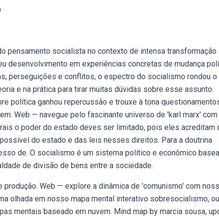
o
do pensamento socialista no contexto de intensa transformação
 seu desenvolvimento em experiências concretas de mudança polí
as, perseguições e conflitos, o espectro do socialismo rondou o
oria e na prática para tirar muitas dúvidas sobre esse assunto.
bre política ganhou repercussão e trouxe à tona questionamento
dem. Web — navegue pelo fascinante universo de 'karl marx' com
is o poder do estado deves ser limitado, pois eles acreditam 
possível do estado e das leis nesses direitos. Para a doutrina
rocesso de. O socialismo é um sistema político e econômico base
ualdade de divisão de bens entre a sociedade.
de produção. Web — explore a dinâmica de 'comunismo' com nos
a olhada em nosso mapa mental interativo sobresocialismo, ou
apas mentais baseado em nuvem. Mind map by marcia sousa, up