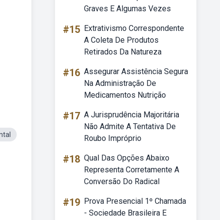
Graves E Algumas Vezes
#15
Extrativismo Correspondente
A Coleta De Produtos
Retirados Da Natureza
#16
Assegurar Assistência Segura
Na Administração De
Medicamentos Nutrição
#17
A Jurisprudência Majoritária
Não Admite A Tentativa De
tal
Roubo Impróprio
#18
Qual Das Opções Abaixo
Representa Corretamente A
Conversão Do Radical
#19
Prova Presencial 1º Chamada
- Sociedade Brasileira E