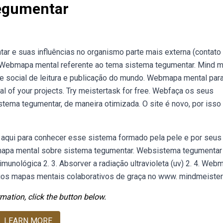
egumentar
r e suas influências no organismo parte mais externa (contat
Webmapa mental referente ao tema sistema tegumentar. Mind 
ite social de leitura e publicação do mundo. Webmapa mental par
al of your projects. Try meistertask for free. Webfaça os seus
ma tegumentar, de maneira otimizada. O site é novo, por isso 
aqui para conhecer esse sistema formado pela pele e por seus
mapa mental sobre sistema tegumentar. Websistema tegumentar
 imunológica 2. 3. Absorver a radiação ultravioleta (uv) 2. 4. Web
prios mapas mentais colaborativos de graça no www. mindmeister
mation, click the button below.
LEARN MORE