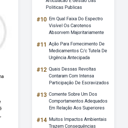
Articulacao E Gestao Das
Politicas Publicas
#10
Em Qual Faixa Do Espectro
Visível Os Carotenos
Absorvem Majoritariamente
#11
Ação Para Fornecimento De
Medicamentos C/c Tutela De
Urgência Antecipada
#12
Quais Dessas Revoltas
Contaram Com Intensa
ma
Participação De Escravizados
#13
Comente Sobre Um Dos
Comportamentos Adequados
e
Em Relação Aos Superiores
é
,
#14
Muitos Impactos Ambientais
Trazem Consequências