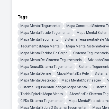
Tags
Mapa Mental Tegumentar
Mapa ConceitualSistema 
Mapa MentalTecido Tegumentar
Mapa Mental Siste
Mapa MentalTegumento
Sistema TegumentarPele M
TegumentosMapa Mental
Mapa Mental SistemaNervos
Mapa MentalTecidos Do Corpo
Sistema Tegumentario
Mapa MentalDel Sistema Tegumentario
AtividadeSis
Mapa NeuralSistema Tegumentar
Sistema Tegument
Mapa MentalDerme
Mapa MentalDa Pele
Sistema
Mapa MentalDescrição
Mapa MentalCicatrização
M
Sistema TegumentarDoenças Mapa Mental
Sistema 
Tecido EpitelialMapa Mental
AfecçõesDo Sistema Te
GIFDo Sistema Tegumentar
Mapa MentalFotossistema
Mapa Mental SobreO Sistema Tegumentar
Mapa Ment