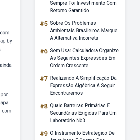
Sempre Foi Investimento Com
Retorno Garantido
#5
Sobre Os Problemas
Ambientais Brasileiros Marque
o com
A Alternativa Incorreta
map by
a
#6
Sem Usar Calculadora Organize
As Seguintes Expressões Em
ainda
Ordem Crescente
#7
Realizando A Simplificação Da
Expressão Algébrica A Seguir
Encontraremos
 por
mapa
#8
Quais Barreiras Primárias E
. com
Secundárias Exigidas Para Um
Laboratório Nb3
#9
O Instrumento Estrategico De