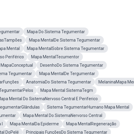
Tegumentar
Mapa Do Sistema Tegumentar
masTampões
Mapa MentalDe Sistema Tegumentar
apa Mental
Mapa MentalSobre Sistema Tegumentar
o Periférico
Mapa MentalTecumentor
 MapaConceptual
DesenhoDo Sistema Tegumentar
tema Tegumentar
Mapa MentalDe Tergumentar
arFunções
AnatomiaDo Sistema Tegumentar
MelaninaMapa Men
 TegumentarPelos
Mapa Mental SistemaTegm
apa Mental Do SistemaNervoso Central E Periferico
TegumentarGlândulas
Sistema TegumentarHumano Mapa Mental
gumentar
Mapa Mental Do SistemaNervorso Central
 I
Mapa MentalDa Epiderme
Mapa MentalRegeneração
al DoPelé
Principais FunçõesDo Sistema Tegumentar