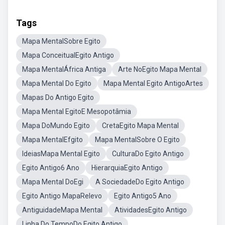
Tags
Mapa MentalSobre Egito
Mapa ConceitualEgito Antigo
Mapa MentalÁfrica Antiga
Arte NoEgito Mapa Mental
Mapa Mental Do Egito
Mapa Mental Egito AntigoArtes
Mapas Do Antigo Egito
Mapa Mental EgitoE Mesopotâmia
Mapa DoMundo Egito
CretaEgito Mapa Mental
Mapa MentalEfgito
Mapa MentalSobre O Egito
IdeiasMapa Mental Egito
CulturaDo Egito Antigo
Egito Antigo6 Ano
HierarquiaEgito Antigo
Mapa Mental DoEgi
A SociedadeDo Egito Antigo
Egito Antigo MapaRelevo
Egito Antigo5 Ano
AntiguidadeMapa Mental
AtividadesEgito Antigo
Linha Do TempoDo Egito Antigo