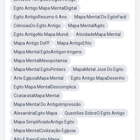
Egito Antigo Mapa MentalDigital
Egito AntigoResumo 6 Ano
Mapa Mental Do EgitoFacil
CiênciasDo Egito Antigo
Mapa MentalAgito
Egito AntigoNo Mapa Mundi
AtividadeMapa Mental
Mapa Antigo DoFF
Mapa AntigoEfito
Mapa Mental EgitoAntigon Imgens
Mapa MentalMesopotamia
Mapa Mental EgitoPintiers
MapaMetal Jose Do Egito
Arte EgípciaMapa Mental
Egito Antigo MapaDesenho
Egito Mapa MentalDescomplica
CcatarataMapa Mental
Mapa Mental Do AntigoImpressão
AlexandriaEgito Mapa
Questões SobreO Egito Antigo
Mapa SimplificadoAntigo Egito
Mapa MentalCivilização Egípcia
Alto E BaixoEgito Mapa