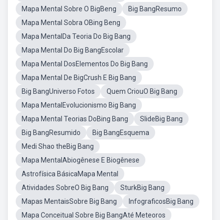
Mapa Mental Sobre O BigBeng
Big BangResumo
Mapa Mental Sobra OBing Beng
Mapa MentalDa Teoria Do Big Bang
Mapa Mental Do Big BangEscolar
Mapa Mental DosElementos Do Big Bang
Mapa Mental De BigCrush E Big Bang
Big BangUniverso Fotos
Quem CriouO Big Bang
Mapa MentalEvolucionismo Big Bang
Mapa Mental Teorias DoBing Bang
SlideBig Bang
Big BangResumido
Big BangEsquema
Medi Shao theBig Bang
Mapa MentalAbiogênese E Biogênese
Astrofísica BásicaMapa Mental
Atividades SobreO Big Bang
SturkBig Bang
Mapas MentaisSobre Big Bang
InfograficosBig Bang
Mapa Conceitual Sobre Big BangAté Meteoros