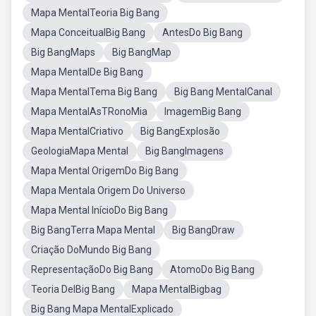
Mapa MentalTeoria Big Bang
Mapa ConceitualBig Bang
AntesDo Big Bang
Big BangMaps
Big BangMap
Mapa MentalDe Big Bang
Mapa MentalTema Big Bang
Big Bang MentalCanal
Mapa MentalAsTRonoMia
ImagemBig Bang
Mapa MentalCriativo
Big BangExplosão
GeologiaMapa Mental
Big BangImagens
Mapa Mental OrigemDo Big Bang
Mapa Mentala Origem Do Universo
Mapa Mental InícioDo Big Bang
Big BangTerra Mapa Mental
Big BangDraw
Criação DoMundo Big Bang
RepresentaçãoDo Big Bang
AtomoDo Big Bang
Teoria DelBig Bang
Mapa MentalBigbag
Big Bang Mapa MentalExplicado