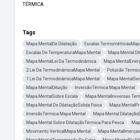
TÉRMICA.
Tags
Mapa MentalDe Dilatação
Escalas TermométricasMap
Escalas De TemperaturaMapa Mental
Mapa Mental Di
Mapa MentalLei Da Termodinâmica
Mapa MentalEnerg
2 Lei Da TermodinâmicaMapa Mental
Poluicão Termi
1 Lei Da TermodinâmicaMapa Mental
Mapa MentalSen
Mapa MentalDiluição
InversãoTérmica Mapa Mental
Mapa MentalSobre Escala
Mapa MentalInvversao Ter
Mapa Mental De DilataçãoSolida Fisica
Mapa MentalPr
ImersãoTérmica Mapa Mental
Mapa Mental DilataçãoD
Mapa Mental Sobre DilataçãoTermica Para Pesca
Map
Movimento VerticalMapa Mental
Mapa MentalImerçao