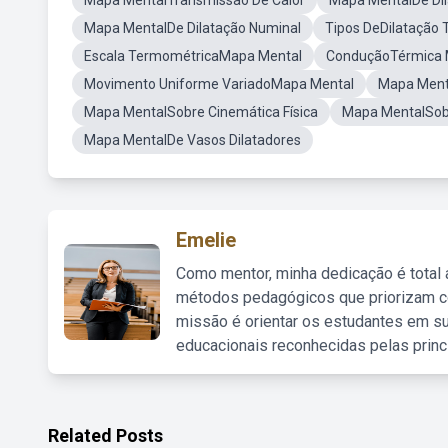
Mapa MentalTransmissão De Calor
Mapa MentalDe Dil
Mapa MentalDe Dilatação Numinal
Tipos DeDilatação 
Escala TermométricaMapa Mental
ConduçãoTérmica 
Movimento Uniforme VariadoMapa Mental
Mapa Ment
Mapa MentalSobre Cinemática Física
Mapa MentalSob
Mapa MentalDe Vasos Dilatadores
Emelie
Como mentor, minha dedicação é total
métodos pedagógicos que priorizam co
missão é orientar os estudantes em su
educacionais reconhecidas pelas princ
Related Posts