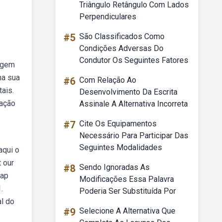
Triângulo Retângulo Com Lados
Perpendiculares
#5
São Classificados Como
Condições Adversas Do
Condutor Os Seguintes Fatores
zagem
na sua
#6
Com Relação Ao
ais.
Desenvolvimento Da Escrita
tação
Assinale A Alternativa Incorreta
#7
Cite Os Equipamentos
Necessário Para Participar Das
Seguintes Modalidades
aqui o
 our
#8
Sendo Ignoradas As
map
Modificações Essa Palavra
.
Poderia Ser Substituída Por
l do
#9
Selecione A Alternativa Que