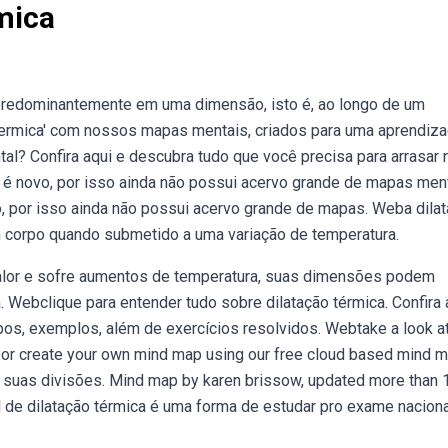
mica
e predominantemente em uma dimensão, isto é, ao longo de um
termica' com nossos mapas mentais, criados para uma aprendi
l? Confira aqui e descubra tudo que você precisa para arrasar 
te é novo, por isso ainda não possui acervo grande de mapas ment
vo, por isso ainda não possui acervo grande de mapas. Weba dila
m corpo quando submetido a uma variação de temperatura.
alor e sofre aumentos de temperatura, suas dimensões podem
 Webclique para entender tudo sobre dilatação térmica. Confira 
ipos, exemplos, além de exercícios resolvidos. Webtake a look at
a, or create your own mind map using our free cloud based mind 
 suas divisões. Mind map by karen brissow, updated more than 1
de dilatação térmica é uma forma de estudar pro exame naciona