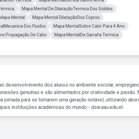
atacion Termica
Mapa MentalBomba Calorimetria
Térmica
Mapa Mental De DilataçãoTermica Dos Solidos
Mapa Mental
Mapa Mental DilataçãoDos Copros
alMecanica Dos Fluidos
Mapa MentalSobre Calor Para 4 Ano
re Propagação De Calor
Mapa MentalDe Garrafa Termica
 ao desenvolvimento dos alunos no ambiente escolar, empregan
nexões genuínas e são alimentados por criatividade e paixão. 
a jornada para se tornarem uma geração notável, utilizando abo
ipais instituições acadêmicas do mundo - dsw.aau.edu.et.