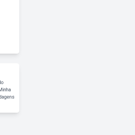
do
Minha
rdagens