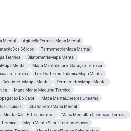
a Mental
AgitaçãoTérmica Mapa Mental
lataçãoDos Sólidos
TermometriaMapa Mental
ia Térmica
DilatometriaMapa Mental
caMapa Mental
Mapa MentalSobre Dilatação Térmica
sacao Termica
Leis Da TermodinâmicaMapa Mental
CalorimetriaMapa Mental
TermometrosMapa Mental
mica
Mapa MentalMaquina Termica
opagacao Do Calor
Mapa MentalLineares Lineares
os Líquidos
DikatometriaMapa Mental
a MentalCalor E Temperatura
Mapa MentalDa Conduçao Termica
 Termica
Mapa MentalSobre Termometricas