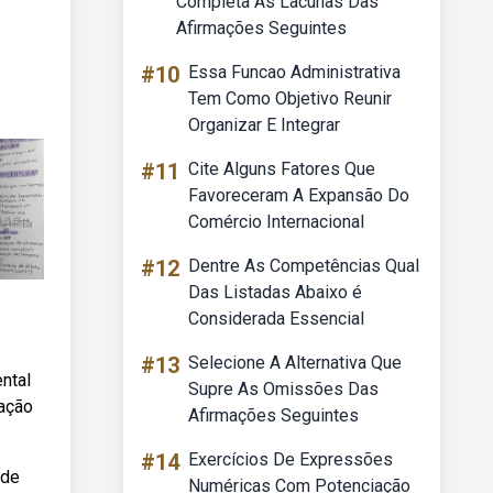
Completa As Lacunas Das
Afirmações Seguintes
#10
Essa Funcao Administrativa
Tem Como Objetivo Reunir
Organizar E Integrar
#11
Cite Alguns Fatores Que
Favoreceram A Expansão Do
Comércio Internacional
#12
Dentre As Competências Qual
Das Listadas Abaixo é
Considerada Essencial
#13
Selecione A Alternativa Que
ntal
Supre As Omissões Das
tação
Afirmações Seguintes
#14
Exercícios De Expressões
 de
Numéricas Com Potenciação