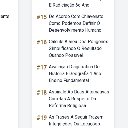
E Radiciação 6o Ano
iente
#15
De Acordo Com Chiavenato
Como Podemos Definir O
Desenvolvimento Humano
#16
Calcule A área Dos Polígonos
Simplificando O Resultado
Quando Possível
#17
Avaliação Diagnostica De
Historia E Geografia 1 Ano
Ensino Fundamental
#18
Assinale As Duas Alternativas
Corretas A Respeito Da
Reforma Religiosa.
#19
As Frases A Seguir Trazem
Interjeições Ou Locuções