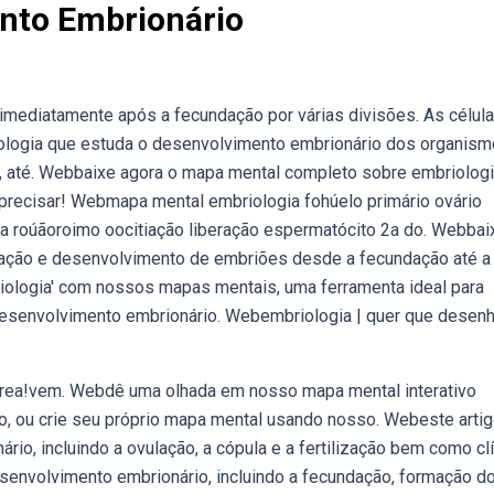
nto Embrionário
ediatamente após a fecundação por várias divisões. As célul
ologia que estuda o desenvolvimento embrionário dos organism
, até. Webbaixe agora o mapa mental completo sobre embriolog
 precisar! Webmapa mental embriologia fohúelo primário ovário
ea roúãoroimo oocitiação liberação espermatócito 2a do. Webbai
ação e desenvolvimento de embriões desde a fecundação até a
ologia' com nossos mapas mentais, uma ferramenta ideal para
esenvolvimento embrionário. Webembriologia | quer que desenh
 área!vem. Webdê uma olhada em nosso mapa mental interativo
, ou crie seu próprio mapa mental usando nosso. Webeste arti
o, incluindo a ovulação, a cópula e a fertilização bem como clí
envolvimento embrionário, incluindo a fecundação, formação d