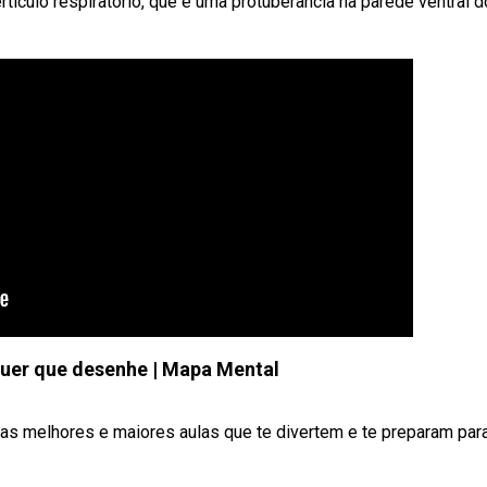
ertículo respiratório, que é uma protuberância na parede ventral d
uer que desenhe | Mapa Mental
melhores e maiores aulas que te divertem e te preparam par