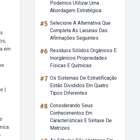
Podemos Utilizar Uma
Abordagem Estratégica
#5
Selecione A Alternativa Que
Completa As Lacunas Das
as
Afirmações Seguintes
os,
ia em
#6
Resíduos Sólidos Orgânicos E
Inorgânicos Propriedades
xe
Físicas E Químicas
#7
Os Sistemas De Estratificação
Estão Divididos Em Quatro
e |
Tipos Diferentes
#8
Considerando Seus
Conhecimentos Em
go
Características E Sintaxe De
nica.
Matrizes
o