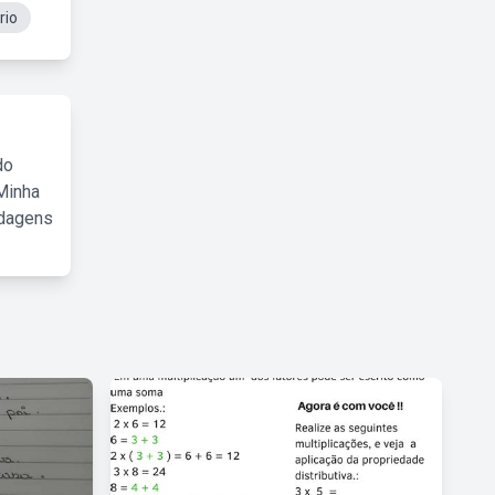
rio
do
Minha
rdagens