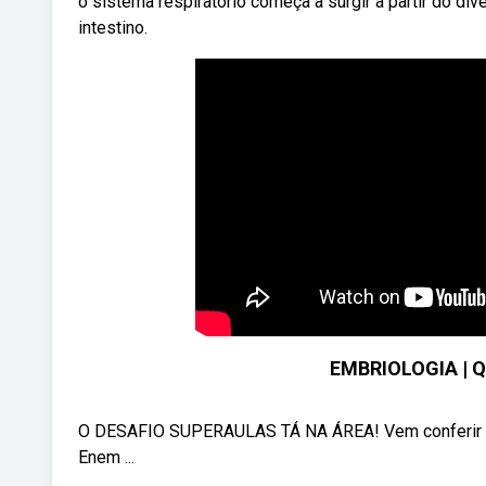
o sistema respiratório começa a surgir a partir do div
intestino.
EMBRIOLOGIA | Q
O DESAFIO SUPERAULAS TÁ NA ÁREA! Vem conferir as 
Enem ...