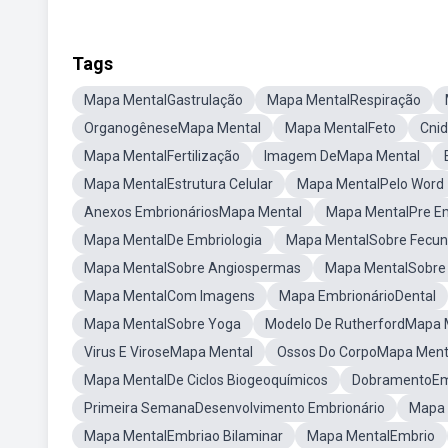
Tags
Mapa MentalGastrulação
Mapa MentalRespiração
OrganogêneseMapa Mental
Mapa MentalFeto
Cni
Mapa MentalFertilização
Imagem DeMapa Mental
Mapa MentalEstrutura Celular
Mapa MentalPelo Word
Anexos EmbrionáriosMapa Mental
Mapa MentalPre Em
Mapa MentalDe Embriologia
Mapa MentalSobre Fecu
Mapa MentalSobre Angiospermas
Mapa MentalSobre
Mapa MentalCom Imagens
Mapa EmbrionárioDental
Mapa MentalSobre Yoga
Modelo De RutherfordMapa 
Virus E ViroseMapa Mental
Ossos Do CorpoMapa Ment
Mapa MentalDe Ciclos Biogeoquímicos
DobramentoEmb
Primeira SemanaDesenvolvimento Embrionário
Mapa 
Mapa MentalEmbriao Bilaminar
Mapa MentalEmbrio