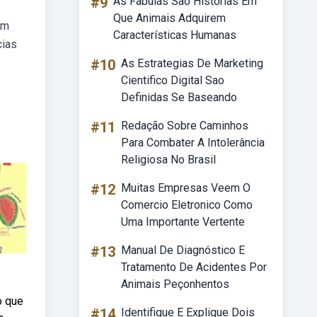
#9
As Fábulas São Histórias Em
Que Animais Adquirem
um
Características Humanas
cias
#10
As Estrategias De Marketing
Cientifico Digital Sao
Definidas Se Baseando
#11
Redação Sobre Caminhos
Para Combater A Intolerância
Religiosa No Brasil
#12
Muitas Empresas Veem O
Comercio Eletronico Como
Uma Importante Vertente
#13
Manual De Diagnóstico E
Tratamento De Acidentes Por
Animais Peçonhentos
o que
#14
Identifique E Explique Dois