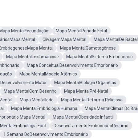
Mapa MentalFecundação
Mapa MentalPeriodo Fetal
dáriosMapa Mental
ClivagemMapa Mental
Mapa MentalDe Bacter
EmbriogeneseMapa Mental
Mapa MentalGametogênese
Mapa MentalLeishmaniose
Mapa MentalSistema Embrionario
brionario
Mapa ConceitualDesenvolvimento Embrionário
ndação
Mapa MentalModelo Atômico
 Desenvolvimento Motor
Mapa MentalBiologia Organelas
Mapa MentalCom Desenho
Mapa MentalPré-Natal
Mental
Mapa MentalIodo
Mapa MentalReforma Religiosa
al
Mapa MentalEmbriologia Humana
Mapa MentalClimas Do Bras
rionário Mapa Mental
Mapa MentalObesidade Infantil
MentalEmbriologia Facil
Desenvolvimento EmbrionárioResumo
1 Semana DoDesenvolvimento Embrionário