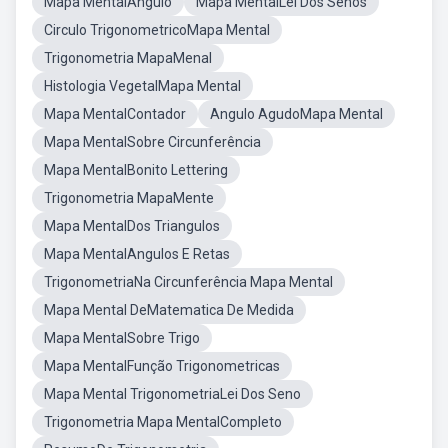
Mapa MentalAngulo
Mapa MentalLei Dos Senos
Circulo TrigonometricoMapa Mental
Trigonometria MapaMenal
Histologia VegetalMapa Mental
Mapa MentalContador
Angulo AgudoMapa Mental
Mapa MentalSobre Circunferência
Mapa MentalBonito Lettering
Trigonometria MapaMente
Mapa MentalDos Triangulos
Mapa MentalAngulos E Retas
TrigonometriaNa Circunferência Mapa Mental
Mapa Mental DeMatematica De Medida
Mapa MentalSobre Trigo
Mapa MentalFunção Trigonometricas
Mapa Mental TrigonometriaLei Dos Seno
Trigonometria Mapa MentalCompleto