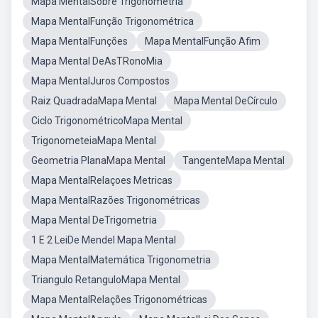
Mapa MentalSobre Trigonometria
Mapa MentalFunção Trigonométrica
Mapa MentalFunções
Mapa MentalFunção Afim
Mapa Mental DeAsTRonoMia
Mapa MentalJuros Compostos
Raiz QuadradaMapa Mental
Mapa Mental DeCírculo
Ciclo TrigonométricoMapa Mental
TrigonometeiaMapa Mental
Geometria PlanaMapa Mental
TangenteMapa Mental
Mapa MentalRelaçoes Metricas
Mapa MentalRazões Trigonométricas
Mapa Mental DeTrigometria
1 E 2 LeiDe Mendel Mapa Mental
Mapa MentalMatemática Trigonometria
Triangulo RetanguloMapa Mental
Mapa MentalRelações Trigonométricas