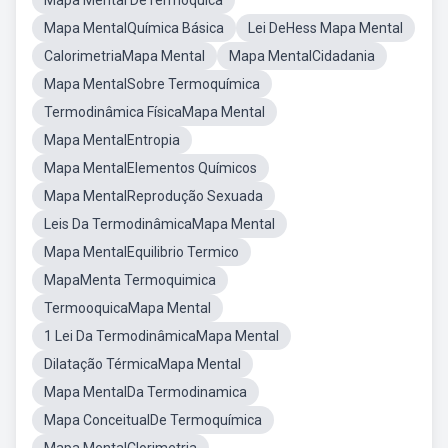
Mapa Mental DeTermoquíca
Mapa MentalQuímica Básica
Lei DeHess Mapa Mental
CalorimetriaMapa Mental
Mapa MentalCidadania
Mapa MentalSobre Termoquímica
Termodinâmica FísicaMapa Mental
Mapa MentalEntropia
Mapa MentalElementos Químicos
Mapa MentalReprodução Sexuada
Leis Da TermodinâmicaMapa Mental
Mapa MentalEquilibrio Termico
MapaMenta Termoquimica
TermooquicaMapa Mental
1 Lei Da TermodinâmicaMapa Mental
Dilatação TérmicaMapa Mental
Mapa MentalDa Termodinamica
Mapa ConceitualDe Termoquímica