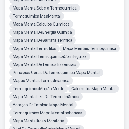
Mapa MentalClorimetria
Mapa MentalSobe a Termoquimica
Termoquimica MaaMental
Mapa MentalCalculos Quimicos
Mapa Mental DeEnergia Quimica
Mapa Mental DeGarrafa Termica
Mapa MentalTermofilos
Mapa Mentais Termoquímica
Mapa Mental TermoquímicaCom Figuras
Mapa Mental DeTermos Essenciais
Princípios Gerais DaTermoquímica Mapa Mental
Mapas MentaisTermodinamica
TermoquímicaMapão Mente
CalometriaMapa Mental
Mapa MentalLeis De Termodinãmica
Varaçao DeEntalpia Mapa Mental
Termoquímica Mapa MentalIsobaricas
Mapa MentalAcao Monitoria