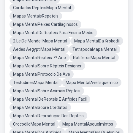
Cordados RepteisMapa Mental
Mapas MentaisRepeteis
Mapa MentalPeixes Cartilaginosos
Mapa Mental DeRepteis Para Ensino Medio
2 LeiDe Mendel Mapa Mental
Mapa MentalDa Krokodil
Aedes AegyptiMapa Mental
TetrapodaMapa Mental
Mapa MentalRepteis 7º Ano
RotíferosMapa Mental
Mapa MentalSobre Répteis Designer
Mapa MentalProtocolo De Ave
TestudinesMapa Mental
Mapa MentalAve Isquemico
Mapa MentalSobre Animais Répteis
Mapa Mental DeRepteis E Anfibios Facil
Mapa MentalSobre Cordato's
Mapa MentalReproduçao Dos Repteis
CrocodiloMapa Mental
Mapa MentalAsquelmintos
Mapa MentalDos Anfíbios
Mapa MentalDos Quelonios