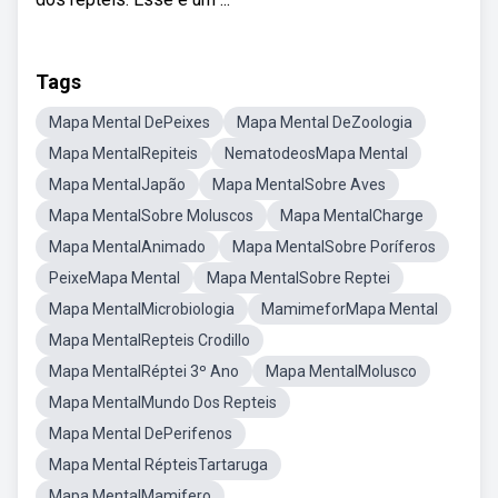
Tags
Mapa Mental DePeixes
Mapa Mental DeZoologia
Mapa MentalRepiteis
NematodeosMapa Mental
Mapa MentalJapão
Mapa MentalSobre Aves
Mapa MentalSobre Moluscos
Mapa MentalCharge
Mapa MentalAnimado
Mapa MentalSobre Poríferos
PeixeMapa Mental
Mapa MentalSobre Reptei
Mapa MentalMicrobiologia
MamimeforMapa Mental
Mapa MentalRepteis Crodillo
Mapa MentalRéptei 3º Ano
Mapa MentalMolusco
Mapa MentalMundo Dos Repteis
Mapa Mental DePerifenos
Mapa Mental RépteisTartaruga
Mapa MentalMamifero