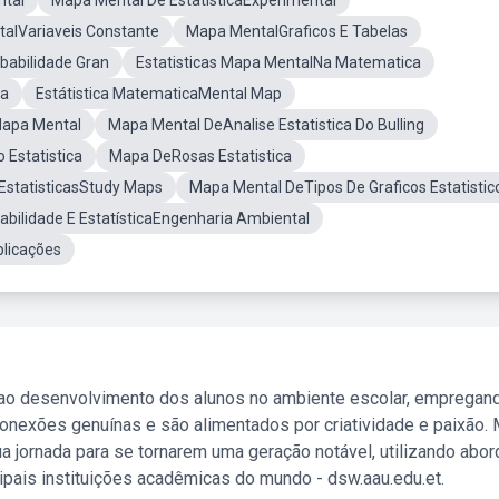
tal
Mapa Mental De EstatísticaExperimental
alVariaveis Constante
Mapa MentalGraficos E Tabelas
abilidade Gran
Estatisticas Mapa MentalNa Matematica
ca
Estátistica MatematicaMental Map
Mapa Mental
Mapa Mental DeAnalise Estatistica Do Bulling
Estatistica
Mapa DeRosas Estatistica
EstatisticasStudy Maps
Mapa Mental DeTipos De Graficos Estatistic
bilidade E EstatísticaEngenharia Ambiental
plicações
 ao desenvolvimento dos alunos no ambiente escolar, empregan
nexões genuínas e são alimentados por criatividade e paixão. 
a jornada para se tornarem uma geração notável, utilizando abo
ipais instituições acadêmicas do mundo - dsw.aau.edu.et.