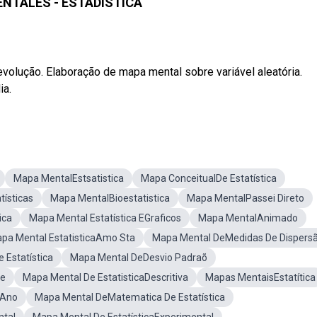
NTALES - ESTADÍSTICA
 evolução. Elaboração de mapa mental sobre variável aleatória.
ia.
Mapa MentalEstsatistica
Mapa ConceitualDe Estatística
ísticas
Mapa MentalBioestatistica
Mapa MentalPassei Direto
ica
Mapa Mental Estatística EGraficos
Mapa MentalAnimado
pa Mental EstatisticaAmo Sta
Mapa Mental DeMedidas De Dispers
 Estatística
Mapa Mental DeDesvio Padraõ
de
Mapa Mental De EstatisticaDescritiva
Mapas MentaisEstatítica
 Ano
Mapa Mental DeMatematica De Estatística