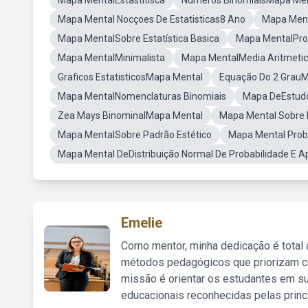
Mapa MentalEstastitisca
Numeros BinomiaisMapa Men
Mapa Mental Nocçoes De Estatisticas8 Ano
Mapa Ment
Mapa MentalSobre Estatística Basica
Mapa MentalProb
Mapa MentalMinimalista
Mapa MentalMedia Aritmeti
Graficos EstatisticosMapa Mental
Equação Do 2 Grau
Mapa MentalNomenclaturas Binomiais
Mapa DeEstudo 
Zea Mays BinominalMapa Mental
Mapa Mental Sobre 
Mapa MentalSobre Padrão Estético
Mapa Mental Proba
Mapa Mental DeDistribuição Normal De Probabilidade E A
Emelie
Como mentor, minha dedicação é total
métodos pedagógicos que priorizam co
missão é orientar os estudantes em su
educacionais reconhecidas pelas princ