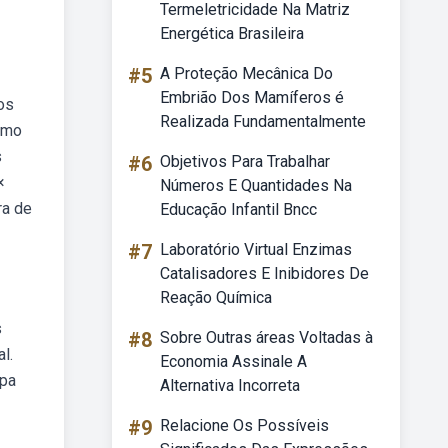
Termeletricidade Na Matriz
Energética Brasileira
#5
A Proteção Mecânica Do
Embrião Dos Mamíferos é
os
Realizada Fundamentalmente
omo
s
#6
Objetivos Para Trabalhar
×
Números E Quantidades Na
ra de
Educação Infantil Bncc
#7
Laboratório Virtual Enzimas
Catalisadores E Inibidores De
Reação Química
s
#8
Sobre Outras áreas Voltadas à
l.
Economia Assinale A
apa
Alternativa Incorreta
#9
Relacione Os Possíveis