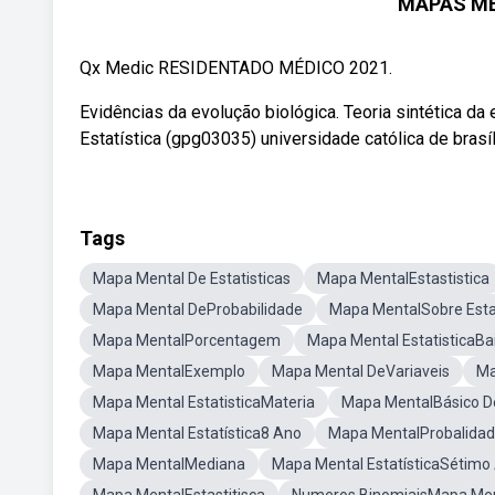
MAPAS ME
Qx Medic RESIDENTADO MÉDICO 2021.
Evidências da evolução biológica. Teoria sintética da
Estatística (gpg03035) universidade católica de brasíl
Tags
Mapa Mental De Estatisticas
Mapa MentalEstastistica
Mapa Mental DeProbabilidade
Mapa MentalSobre Estat
Mapa MentalPorcentagem
Mapa Mental EstatisticaBa
Mapa MentalExemplo
Mapa Mental DeVariaveis
Ma
Mapa Mental EstatisticaMateria
Mapa MentalBásico De
Mapa Mental Estatística8 Ano
Mapa MentalProbalida
Mapa MentalMediana
Mapa Mental EstatísticaSétimo