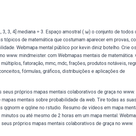
 3, 3, 4] mediana = 3. Espaço amostral ( ω) o conjunto de todos 
ais tópicos de matemática que costumam aparecer em provas, c
ilidade. Webmapa mental público por kevin diniz botelho. Crie o
a no www. mindmeister. com Webmapas mentais de matemática. 
, múltiplos, fatoração, mmc, mdc, frações, produtos notáveis, reg
nceitos, fórmulas, gráficos, distribuições e aplicações de
s seus próprios mapas mentais colaborativos de graça no www.
mapas mentais sobre probabilidade da web. Tire todas as sua
ões qqnorm e qqline no rstudio. Resumo de vídeos em mapa menta
0 minutos ou até mesmo de 2 horas em um mapa mental. Webm
os seus próprios mapas mentais colaborativos de graça no www.