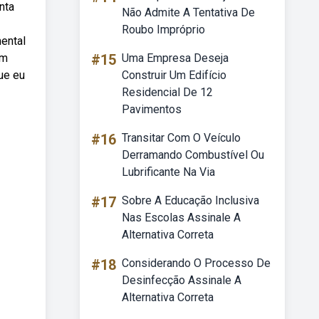
nta
Não Admite A Tentativa De
Roubo Impróprio
ental
om
#15
Uma Empresa Deseja
ue eu
Construir Um Edifício
Residencial De 12
Pavimentos
#16
Transitar Com O Veículo
Derramando Combustível Ou
Lubrificante Na Via
#17
Sobre A Educação Inclusiva
Nas Escolas Assinale A
Alternativa Correta
#18
Considerando O Processo De
Desinfecção Assinale A
Alternativa Correta