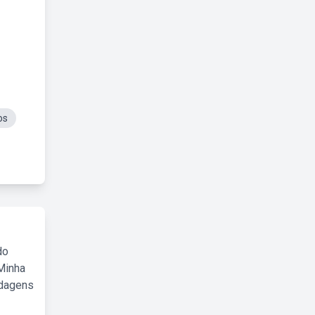
os
do
Minha
rdagens