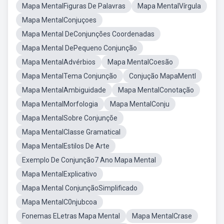
Mapa MentalFiguras De Palavras
Mapa MentalVírgula
Mapa MentalConjuçoes
Mapa Mental DeConjunções Coordenadas
Mapa Mental DePequeno Conjunção
Mapa MentalAdvérbios
Mapa MentalCoesão
Mapa MentalTema Conjunção
Conjução MapaMentl
Mapa MentalAmbiguidade
Mapa MentalConotação
Mapa MentalMorfologia
Mapa MentalConju
Mapa MentalSobre Conjunçõe
Mapa MentalClasse Gramatical
Mapa MentalEstilos De Arte
Exemplo De Conjunção7 Ano Mapa Mental
Mapa MentalExplicativo
Mapa Mental ConjunçãoSimplificado
Mapa MentalC0njubcoa
Fonemas ELetras Mapa Mental
Mapa MentalCrase