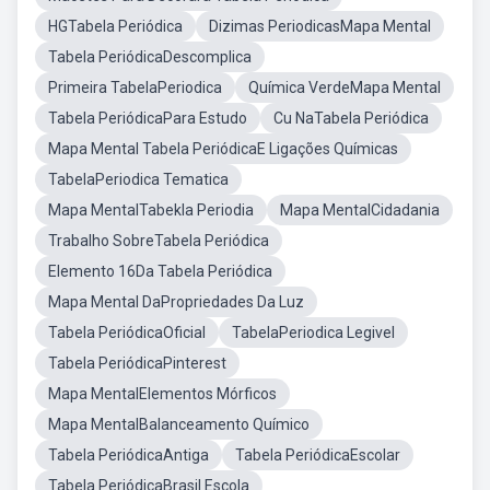
HGTabela Periódica
Dizimas PeriodicasMapa Mental
Tabela PeriódicaDescomplica
Primeira TabelaPeriodica
Química VerdeMapa Mental
Tabela PeriódicaPara Estudo
Cu NaTabela Periódica
Mapa Mental Tabela PeriódicaE Ligações Químicas
TabelaPeriodica Tematica
Mapa MentalTabekla Periodia
Mapa MentalCidadania
Trabalho SobreTabela Periódica
Elemento 16Da Tabela Periódica
Mapa Mental DaPropriedades Da Luz
Tabela PeriódicaOficial
TabelaPeriodica Legivel
Tabela PeriódicaPinterest
Mapa MentalElementos Mórficos
Mapa MentalBalanceamento Químico
Tabela PeriódicaAntiga
Tabela PeriódicaEscolar
Tabela PeriódicaBrasil Escola