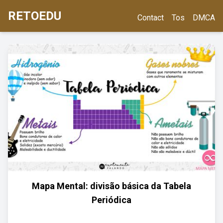
RETOEDU
Contact
Tos
DMCA
Mapa Mental: divisão básica da Tabela
Periódica