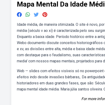
Mapa Mental Da Idade Médi
Idade média, de maneira otimizada. O site é novo, po
média (século v ao xi) é caracterizada pelo seu surgi
Enquanto a baixa idade. Período histórico entre a anti
Webo documento discute conceitos historiográficos da
e xv, as divisões entre alta, média e baixa idade méd
com destaque para o feudalismo, suas características
media' com nossos mapas mentais, projetados para d
Web — slides com efeitos visíveis só no powerpoint
efeitos indo desde invasões bárbaras,. Da antiguidad
historiadores em duas grandes fases, que são: Século
mapa mental idade média. Maria júlia santos oliveira. C
For more infor