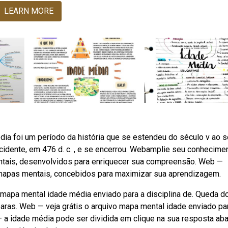
LEARN MORE
a foi um período da história que se estendeu do século v ao s
idente, em 476 d. c. , e se encerrou. Webamplie seu conhecime
ntais, desenvolvidos para enriquecer sua compreensão. Web —
mapas mentais, concebidos para maximizar sua aprendizagem.
o mapa mental idade média enviado para a disciplina de. Queda d
aras. Web — veja grátis o arquivo mapa mental idade enviado pa
 — a idade média pode ser dividida em clique na sua resposta ab