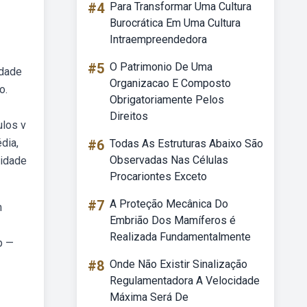
#4
Para Transformar Uma Cultura
Burocrática Em Uma Cultura
Intraempreendedora
#5
O Patrimonio De Uma
idade
Organizacao E Composto
o.
Obrigatoriamente Pelos
Direitos
ulos v
dia,
#6
Todas As Estruturas Abaixo São
Observadas Nas Células
'idade
Procariontes Exceto
#7
A Proteção Mecânica Do
m
Embrião Dos Mamíferos é
Realizada Fundamentalmente
b —
#8
Onde Não Existir Sinalização
Regulamentadora A Velocidade
Máxima Será De