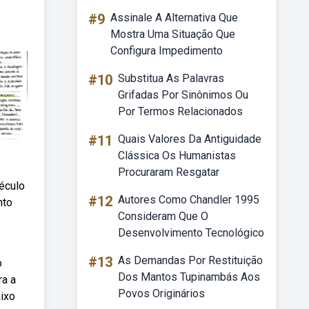
#9
Assinale A Alternativa Que
Mostra Uma Situação Que
Configura Impedimento
#10
Substitua As Palavras
Grifadas Por Sinônimos Ou
Por Termos Relacionados
#11
Quais Valores Da Antiguidade
Clássica Os Humanistas
Procuraram Resgatar
éculo
#12
Autores Como Chandler 1995
nto
Consideram Que O
Desenvolvimento Tecnológico
#13
As Demandas Por Restituição
o
Dos Mantos Tupinambás Aos
ra a
Povos Originários
aixo