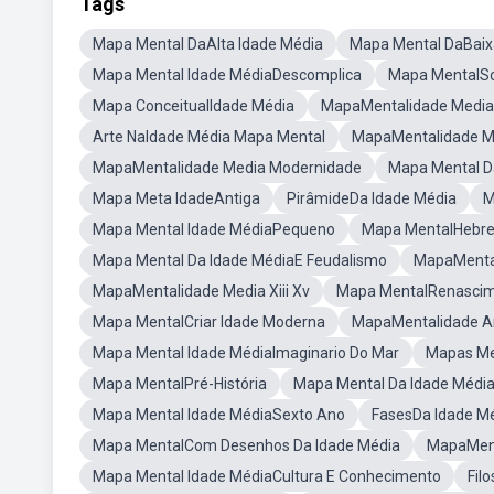
Tags
Mapa Mental DaAlta Idade Média
Mapa Mental DaBaix
Mapa Mental Idade MédiaDescomplica
Mapa MentalSo
Mapa ConceitualIdade Média
MapaMentalidade Media
Arte NaIdade Média Mapa Mental
MapaMentalidade 
MapaMentalidade Media Modernidade
Mapa Mental Da
Mapa Meta IdadeAntiga
PirâmideDa Idade Média
M
Mapa Mental Idade MédiaPequeno
Mapa MentalHebr
Mapa Mental Da Idade MédiaE Feudalismo
MapaMenta
MapaMentalidade Media Xiii Xv
Mapa MentalRenasci
Mapa MentalCriar Idade Moderna
MapaMentalidade A
Mapa Mental Idade MédiaImaginario Do Mar
Mapas Me
Mapa MentalPré-História
Mapa Mental Da Idade Média
Mapa Mental Idade MédiaSexto Ano
FasesDa Idade M
Mapa MentalCom Desenhos Da Idade Média
MapaMent
Mapa Mental Idade MédiaCultura E Conhecimento
Fil