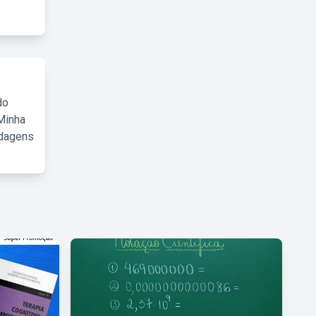
do
Minha
rdagens