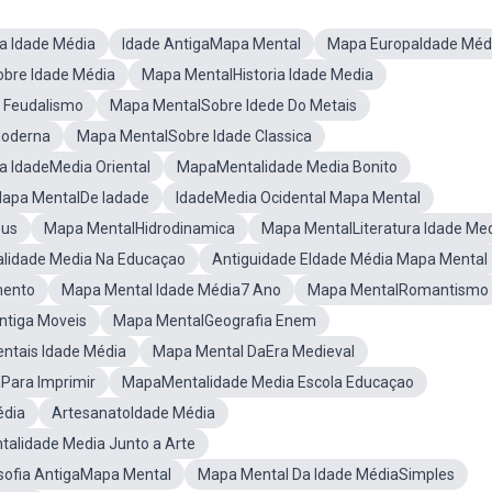
a Idade Média
Idade AntigaMapa Mental
Mapa EuropaIdade Méd
bre Idade Média
Mapa MentalHistoria Idade Media
 Feudalismo
Mapa MentalSobre Idede Do Metais
Moderna
Mapa MentalSobre Idade Classica
 IdadeMedia Oriental
MapaMentalidade Media Bonito
apa MentalDe Iadade
IdadeMedia Ocidental Mapa Mental
eus
Mapa MentalHidrodinamica
Mapa MentalLiteratura Idade Me
lidade Media Na Educaçao
Antiguidade EIdade Média Mapa Mental
mento
Mapa Mental Idade Média7 Ano
Mapa MentalRomantismo
ntiga Moveis
Mapa MentalGeografia Enem
ntais Idade Média
Mapa Mental DaEra Medieval
Para Imprimir
MapaMentalidade Media Escola Educaçao
édia
ArtesanatoIdade Média
alidade Media Junto a Arte
osofia AntigaMapa Mental
Mapa Mental Da Idade MédiaSimples