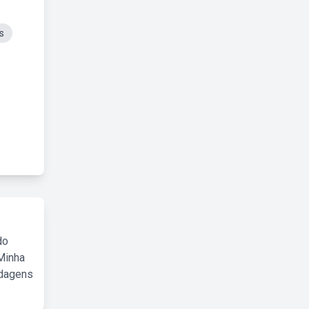
s
do
Minha
rdagens