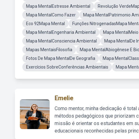
Mapa MentalEstresse Ambiental
Revolução VerdeMap
Mapa MentalComo Fazer
Mapa MentalPatrimonio Amb
Eco 92Mapa Mental
Funções NitrogenadasMapa Ment
Mapa MentalEngenharia Ambiental
Mapa MentalMeio
Mapa MentalConsciencia Ambiental
Mapa MentalDe I
Mapas MentaisFilosofia
Mapa MentalAbiogênese E Bi
Fotos De Mapa MentalDe Geografia
Mapa MentalClassi
Exercícios SobreConferências Ambientais
Mapa Ment
Emelie
Como mentor, minha dedicação é total
métodos pedagógicos que priorizam co
missão é orientar os estudantes em su
educacionais reconhecidas pelas princ