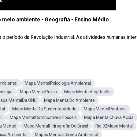
 meio ambiente​ - Geografia - Ensino Médio
 o período da Revolução Industrial. As atividades humanas inte
mbiental
Mapa MentalPsicologia Ambiental
ologia
Mapa MentalPolias
Mapa MentalVegetação
apa MentalDa ONU
Mapa MentalDo Ambiente
tal
Mapa MentalDa Sustentabilidade
Mapa MentalPantanal
II
Mapa MentalCombustíveis Fósseis
Mapa MentalChuva Ácida
a Mental
Mapa MentalHidrografia Do Brasil
Rio 92Mapa Mental
ica Ambiental
Mapas MentaisDireito Ambiental