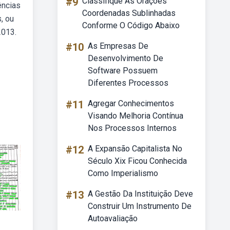
#9
Classifique As Orações
ências
Coordenadas Sublinhadas
, ou
Conforme O Código Abaixo
2013.
#10
As Empresas De
Desenvolvimento De
Software Possuem
Diferentes Processos
#11
Agregar Conhecimentos
Visando Melhoria Contínua
Nos Processos Internos
#12
A Expansão Capitalista No
Século Xix Ficou Conhecida
Como Imperialismo
#13
A Gestão Da Instituição Deve
Construir Um Instrumento De
Autoavaliação