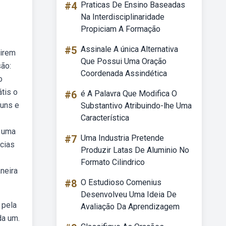
#4
Praticas De Ensino Baseadas
Na Interdisciplinaridade
Propiciam A Formação
#5
Assinale A única Alternativa
tirem
Que Possui Uma Oração
são:
Coordenada Assindética
o
tis o
#6
é A Palavra Que Modifica O
runs e
Substantivo Atribuindo-lhe Uma
Característica
e uma
#7
Uma Industria Pretende
cias
Produzir Latas De Aluminio No
Formato Cilindrico
neira
#8
O Estudioso Comenius
Desenvolveu Uma Ideia De
 pela
Avaliação Da Aprendizagem
da um.