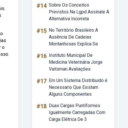
#14
Sobre Os Conceitos
is.
Previstos Na Lgpd Assinale A
s
Alternativa Incorreta
#15
No Território Brasileiro A
ão
Ausência De Cadeias
ias
Montanhosas Explica Se
r o
osso
#16
Instituto Municipal De
Medicina Veterinária Jorge
Vaitsman Avaliações
#17
Em Um Sistema Distribuido é
Necessario Que Existam
Alguns Componentes
#18
Duas Cargas Puntiformes
Igualmente Carregadas Com
Carga Elétrica De 3