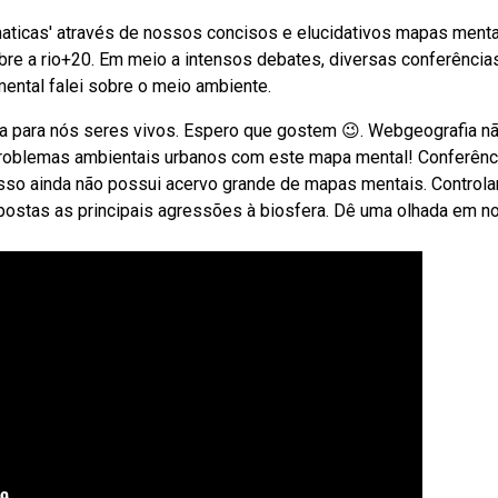
icas' através de nossos concisos e elucidativos mapas menta
bre a rio+20. Em meio a intensos debates, diversas conferência
ntal falei sobre o meio ambiente.
ia para nós seres vivos. Espero que gostem 😉. Webgeografia n
s problemas ambientais urbanos com este mapa mental! Conferênc
 isso ainda não possui acervo grande de mapas mentais. Controla
postas as principais agressões à biosfera. Dê uma olhada em n