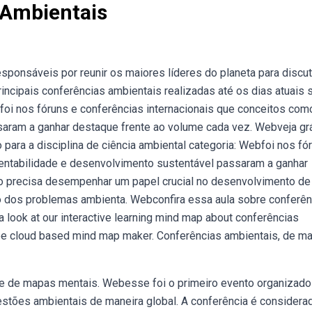
 Ambientais
ponsáveis por reunir os maiores líderes do planeta para discu
ncipais conferências ambientais realizadas até os dias atuais 
foi nos fóruns e conferências internacionais que conceitos com
aram a ganhar destaque frente ao volume cada vez. Webveja grá
para a disciplina de ciência ambiental categoria: Webfoi nos fó
entabilidade e desenvolvimento sustentável passaram a ganhar
o precisa desempenhar um papel crucial no desenvolvimento d
o dos problemas ambienta. Webconfira essa aula sobre conferên
look at our interactive learning mind map about conferências
ree cloud based mind map maker. Conferências ambientais, de ma
nde de mapas mentais. Webesse foi o primeiro evento organizado
estões ambientais de maneira global. A conferência é considera