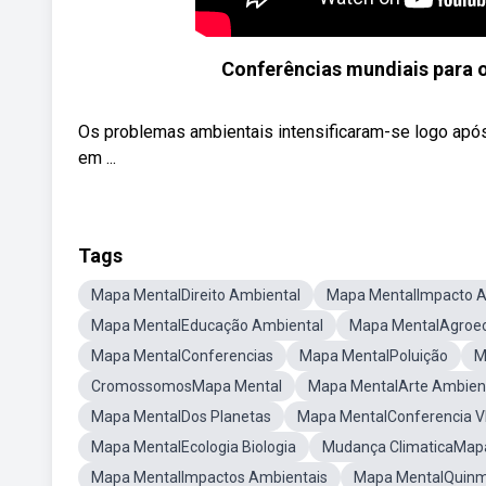
Conferências mundiais para o
Os problemas ambientais intensificaram-se logo após
em ...
Tags
Mapa MentalDireito Ambiental
Mapa MentalImpacto A
Mapa MentalEducação Ambiental
Mapa MentalAgroec
Mapa MentalConferencias
Mapa MentalPoluição
M
CromossomosMapa Mental
Mapa MentalArte Ambien
Mapa MentalDos Planetas
Mapa MentalConferencia VI
Mapa MentalEcologia Biologia
Mudança ClimaticaMap
Mapa MentalImpactos Ambientais
Mapa MentalQuinm