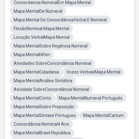
Concordancia NominalEm Mapa Mental
Mapa MentalDe Numeral
Mapa Mental De ConcordânciaVerbal E Nominal
FlexãoNominal Mapa Mental
Locução VerbalMapa Mental
Mapa MentalSobre Regência Nominal
Mapa MentalHífen
Atividades SobreConcordância Nominal
Mapa MentalCidadania
Vozes VerbaisMapa Mental
Mapa MentalAnálise Sintática
Atividade SobreConcordância Nominal
Mapa MentalConto
Mapa MentalNumeral Português
Mapa MentalSobre Preposição
Mapa MentalSintaxe Portugues
Mapa MentalCartum
Concordância Nominal4 Ano
Mapa MentalBrasil Republica