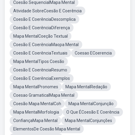
Coesão SequencialMapa Mental
Atividade SobreCoesão E Coerência
Coesão E CoerênciaDescomplica
Coesão E CoerênciaDiferença
Mapa MentalCoeção Textual
Coesão E CoerênciaMaopa Mental
Coesão E CoerênciaTextuais
Coesao ECoerencia
Mapa MentalTipos Coesão
Coesão E CoerênciaResumo
Coesão E CoerênciaExemplos
Mapa MentalPronomes
Mapa MentalRedação
Coesao GramaticalMapa Mental
Coesão Mapa MentalCoh
Mapa MentalConjunção
Mapa MentalMorfologia
O Que ÉCoesão E Coerência
ConfiançaMapa Mental
Mapa MentalConjunções
ElementosDe Coesão Mapa Mental