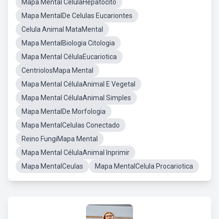
Mapa Mental CélulaHepatócito
Mapa MentalDe Celulas Eucariontes
Celula Animal MataMental
Mapa MentalBiologia Citologia
Mapa Mental CélulaEucariotica
CentriolosMapa Mental
Mapa Mental CélulaAnimal E Vegetal
Mapa Mental CélulaAnimal Simples
Mapa MentalDe Morfologia
Mapa MentalCelulas Conectado
Reino FungiMapa Mental
Mapa Mental CélulaAnimal Inprimir
Mapa MentalCeulas
Mapa MentalCelula Procariotica