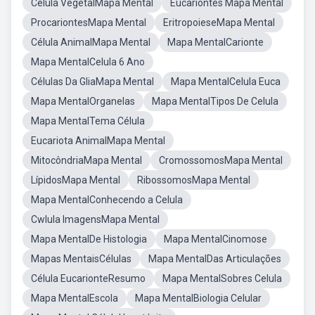
Célula VegetalMapa Mental
Eucariontes Mapa Mental
ProcariontesMapa Mental
EritropoieseMapa Mental
Célula AnimalMapa Mental
Mapa MentalCarionte
Mapa MentalCelula 6 Ano
Células Da GliaMapa Mental
Mapa MentalCelula Euca
Mapa MentalOrganelas
Mapa MentalTipos De Celula
Mapa MentalTema Célula
Eucariota AnimalMapa Mental
MitocôndriaMapa Mental
CromossomosMapa Mental
LípidosMapa Mental
RibossomosMapa Mental
Mapa MentalConhecendo a Celula
Cwlula ImagensMapa Mental
Mapa MentalDe Histologia
Mapa MentalCinomose
Mapas MentaisCélulas
Mapa MentalDas Articulações
Célula EucarionteResumo
Mapa MentalSobres Celula
Mapa MentalEscola
Mapa MentalBiologia Celular