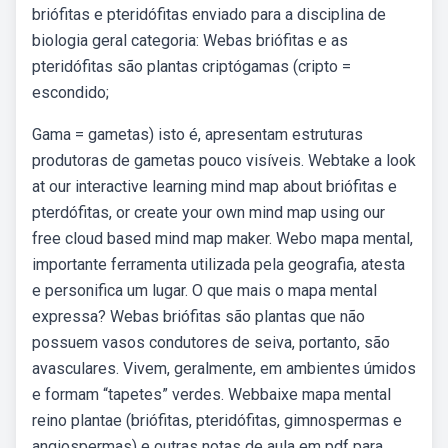
briófitas e pteridófitas enviado para a disciplina de
biologia geral categoria: Webas briófitas e as
pteridófitas são plantas criptógamas (cripto =
escondido;
Gama = gametas) isto é, apresentam estruturas
produtoras de gametas pouco visíveis. Webtake a look
at our interactive learning mind map about briófitas e
pterdófitas, or create your own mind map using our
free cloud based mind map maker. Webo mapa mental,
importante ferramenta utilizada pela geografia, atesta
e personifica um lugar. O que mais o mapa mental
expressa? Webas briófitas são plantas que não
possuem vasos condutores de seiva, portanto, são
avasculares. Vivem, geralmente, em ambientes úmidos
e formam “tapetes” verdes. Webbaixe mapa mental
reino plantae (briófitas, pteridófitas, gimnospermas e
angiospermas) e outras notas de aula em pdf para