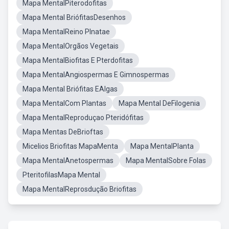
Mapa MentalPiterodofitas
Mapa Mental BriófitasDesenhos
Mapa MentalReino Plnatae
Mapa MentalOrgãos Vegetais
Mapa MentalBiofitas E Pterdofitas
Mapa MentalAngiospermas E Gimnospermas
Mapa Mental Briófitas EAlgas
Mapa MentalCom Plantas
Mapa Mental DeFilogenia
Mapa MentalReproduçao Pteridófitas
Mapa Mentas DeBrioftas
Micelios Briofitas MapaMenta
Mapa MentalPlanta
Mapa MentalAnetospermas
Mapa MentalSobre Folas
PteritofilasMapa Mental
Mapa MentalReprosdução Briofitas