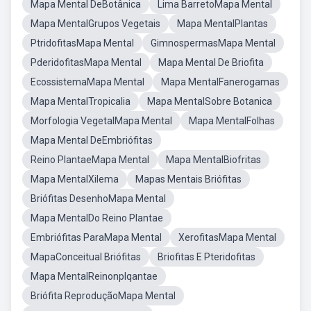
Mapa Mental DeBotânica
Lima BarretoMapa Mental
Mapa MentalGrupos Vegetais
Mapa MentalPlantas
PtridofitasMapa Mental
GimnospermasMapa Mental
PderidofitasMapa Mental
Mapa Mental De Briofita
EcossistemaMapa Mental
Mapa MentalFanerogamas
Mapa MentalTropicalia
Mapa MentalSobre Botanica
Morfologia VegetalMapa Mental
Mapa MentalFolhas
Mapa Mental DeEmbriófitas
Reino PlantaeMapa Mental
Mapa MentalBiofritas
Mapa MentalXilema
Mapas Mentais Briófitas
Briófitas DesenhoMapa Mental
Mapa MentalDo Reino Plantae
Embriófitas ParaMapa Mental
XerofitasMapa Mental
MapaConceitual Briófitas
Briofitas E Pteridofitas
Mapa MentalReinonplqantae
Briófita ReproduçãoMapa Mental