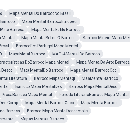
co
Mapa Mental Do BarrocoNo Brasil
 Barroco
Mapa Mental BarrocoEuropeu
Arte Barroca
Mapa MentalEstilo Barroco
 Mental
Mapa MentalSobre O Barroco
Barroco MineiroMapa Men
rasil
BarrocoEm Portugal Mapa Mental
D
MapaMetal Barroco
MAO-AMental Do Barroco
aracterísticas DoBarroco Mapa Mental
Mapa MentalDa Arte Barroca
alDesco
Mata MentalDo Barroco
Mapa Mental BarrocoCoc
tal Literatura
Barroco MapaMentaql
MaaMental Barroco
ental
Barroco Mapa MentalDes
Barroco Mapa MentalDesc
ProsaBarroca Mapa Mental
Periodo LiterarioBarroco Mapa Mental
lDes Comp
Mapa Mental BarrocoGoco
MapaMenta Barroco
ra Barroca
Barroco Mapa MentalDescomplic
cimento
Mapas Mentais Barroco