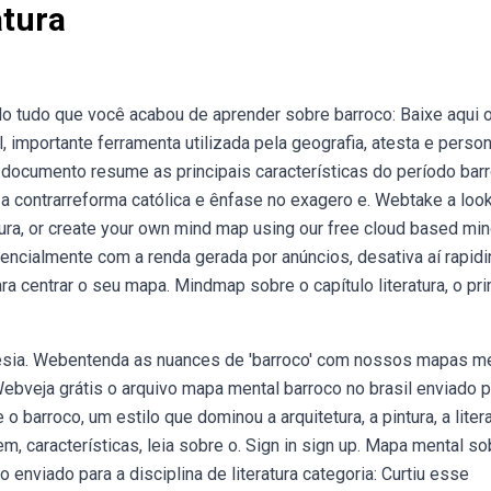
atura
 tudo que você acabou de aprender sobre barroco: Baixe aqui 
mportante ferramenta utilizada pela geografia, atesta e person
documento resume as principais características do período bar
m a contrarreforma católica e ênfase no exagero e. Webtake a look
atura, or create your own mind map using our free cloud based mi
cialmente com a renda gerada por anúncios, desativa aí rapidi
ra centrar o seu mapa. Mindmap sobre o capítulo literatura, o pr
oesia. Webentenda as nuances de 'barroco' com nossos mapas m
Webveja grátis o arquivo mapa mental barroco no brasil enviado p
o barroco, um estilo que dominou a arquitetura, a pintura, a liter
m, características, leia sobre o. Sign in sign up. Mapa mental so
 enviado para a disciplina de literatura categoria: Curtiu esse