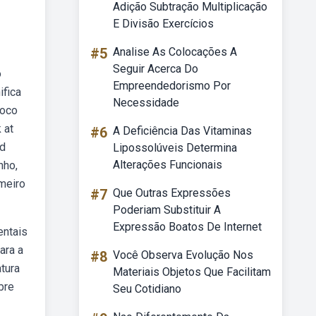
Adição Subtração Multiplicação
E Divisão Exercícios
#5
Analise As Colocações A
Seguir Acerca Do
o
Empreendedorismo Por
ifica
Necessidade
roco
 at
#6
A Deficiência Das Vitaminas
nd
Lipossolúveis Determina
Alterações Funcionais
nho,
imeiro
#7
Que Outras Expressões
Poderiam Substituir A
Expressão Boatos De Internet
entais
ara a
#8
Você Observa Evolução Nos
atura
Materiais Objetos Que Facilitam
bre
Seu Cotidiano