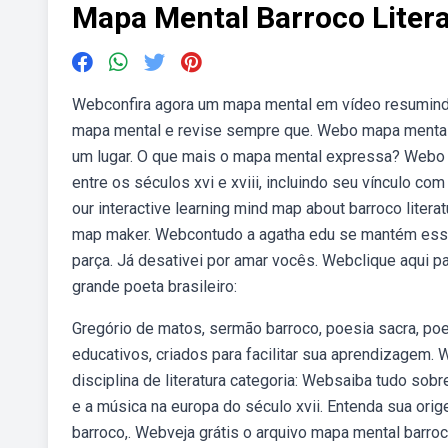
Mapa Mental Barroco Liter
Webconfira agora um mapa mental em vídeo resumindo
mapa mental e revise sempre que. Webo mapa mental, i
um lugar. O que mais o mapa mental expressa? Webo 
entre os séculos xvi e xviii, incluindo seu vínculo co
our interactive learning mind map about barroco liter
map maker. Webcontudo a agatha edu se mantém essen
parça. Já desativei por amar vocês. Webclique aqui pa
grande poeta brasileiro:
Gregório de matos, sermão barroco, poesia sacra, p
educativos, criados para facilitar sua aprendizagem. 
disciplina de literatura categoria: Websaiba tudo sobre 
e a música na europa do século xvii. Entenda sua orige
barroco,. Webveja grátis o arquivo mapa mental barroco