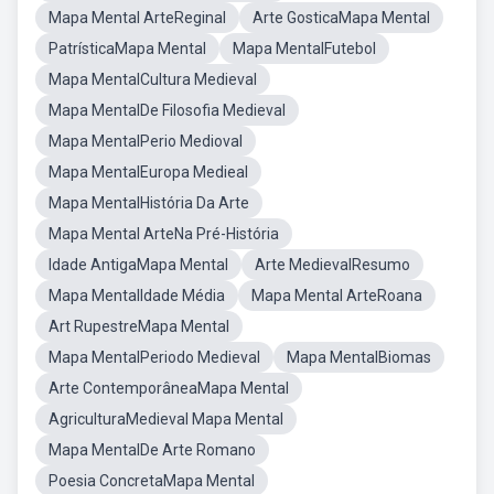
Mapa Mental ArteReginal
Arte GosticaMapa Mental
PatrísticaMapa Mental
Mapa MentalFutebol
Mapa MentalCultura Medieval
Mapa MentalDe Filosofia Medieval
Mapa MentalPerio Medioval
Mapa MentalEuropa Medieal
Mapa MentalHistória Da Arte
Mapa Mental ArteNa Pré-História
Idade AntigaMapa Mental
Arte MedievalResumo
Mapa MentalIdade Média
Mapa Mental ArteRoana
Art RupestreMapa Mental
Mapa MentalPeriodo Medieval
Mapa MentalBiomas
Arte ContemporâneaMapa Mental
AgriculturaMedieval Mapa Mental
Mapa MentalDe Arte Romano
Poesia ConcretaMapa Mental