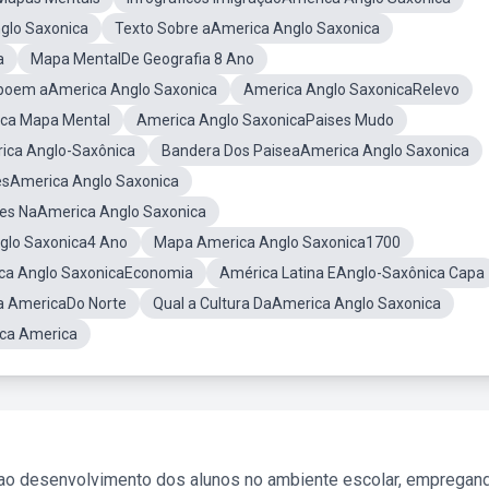
glo Saxonica
Texto Sobre aAmerica Anglo Saxonica
a
Mapa MentalDe Geografia 8 Ano
poem aAmerica Anglo Saxonica
America Anglo SaxonicaRelevo
ica Mapa Mental
America Anglo SaxonicaPaises Mudo
ica Anglo-Saxônica
Bandera Dos PaiseaAmerica Anglo Saxonica
sAmerica Anglo Saxonica
es NaAmerica Anglo Saxonica
glo Saxonica4 Ano
Mapa America Anglo Saxonica1700
ca Anglo SaxonicaEconomia
América Latina EAnglo-Saxônica Capa
 AmericaDo Norte
Qual a Cultura DaAmerica Anglo Saxonica
ica America
 ao desenvolvimento dos alunos no ambiente escolar, empregan