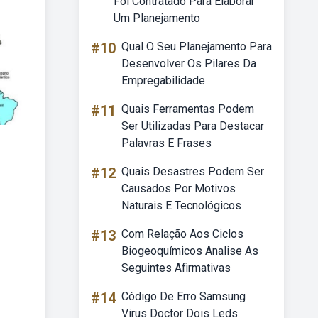
Foi Contratado Para Elaborar
Um Planejamento
#10
Qual O Seu Planejamento Para
Desenvolver Os Pilares Da
Empregabilidade
#11
Quais Ferramentas Podem
Ser Utilizadas Para Destacar
Palavras E Frases
#12
Quais Desastres Podem Ser
Causados Por Motivos
Naturais E Tecnológicos
#13
Com Relação Aos Ciclos
Biogeoquímicos Analise As
Seguintes Afirmativas
#14
Código De Erro Samsung
Virus Doctor Dois Leds