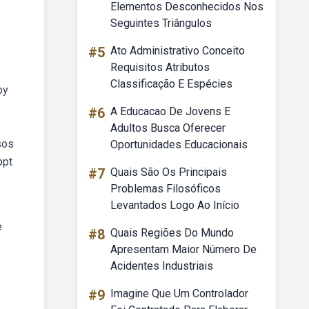
Elementos Desconhecidos Nos
Seguintes Triângulos
#5
Ato Administrativo Conceito
Requisitos Atributos
Classificação E Espécies
by
#6
A Educacao De Jovens E
Adultos Busca Oferecer
sos
Oportunidades Educacionais
ppt
#7
Quais São Os Principais
Problemas Filosóficos
Levantados Logo Ao Início
e
#8
Quais Regiões Do Mundo
Apresentam Maior Número De
Acidentes Industriais
#9
Imagine Que Um Controlador