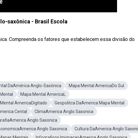
o-saxônica - Brasil Escola
nica. Compreenda os fatores que estabelecem essa divisão do
tal DaAmérica Anglo-Saxônica
Mapa Mental AmericaDo Sul
Mental
Mapa Mental AmericaL
Mental AmericaDigitado
Geopolitca DaAmerica Mapa Mental
merica Cental
ClimaAmerica Anglo Saxonica
afiaAmerica Anglo Saxonica
 EconomicaAmerica Anglo Saxonica
Cultura DaAmerica Anglo Saxon
Mapas Mentais
Infograficos ImigraçaoAmerica Anglo Saxonica