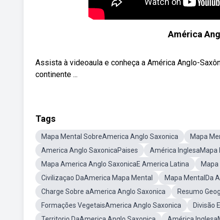
América Angl
Assista à videoaula e conheça a América Anglo-Saxô
continente ...
Tags
Mapa Mental SobreAmerica Anglo Saxonica
Mapa Men
America Anglo SaxonicaPaises
América InglesaMapa 
Mapa America Anglo SaxonicaE America Latina
Mapa 
Civilizaçao DaAmerica Mapa Mental
Mapa MentalDa A
Charge Sobre aAmerica Anglo Saxonica
Resumo Geogr
Formações VegetaisAmerica Anglo Saxonica
Divisão
Territorio DaAmerica Anglo Saxonica
América Inglesa