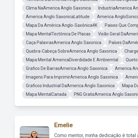
Clima NaAmerica Anglo Saxonica
IndustriaAmerica An
America Anglo SaxonicaLatitude
America AngloSonic
Mapa Da América Anglo-Saxônica4K
Paises Que Com
Mapa MentalTectônica De Placas
Visão Geral DaAmer
Caça PalavrasAmerica Anglo Saxonica
Países DaAmér
Quebra-Cabeça SobreAmerica Anglo Saxonica
Charge
Mapa Mental AmericaDiverdidade E Ambiemtal
Queto
Grafico De BarrasAmerica Anglo Saxonica
America An
Imagens Para ImprimirAmerica Anglo Saxonica
Ameri
Graficos Industrial DaAmerica Anglo Saxonica
Mapa Da
Mapa MentalCanada
PNG GratisAmerica Anglo Saxon
Emelie
Como mentor, minha dedicação é total