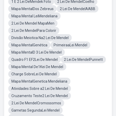
1 E 2 Lei DeMendek Foto
2 Lei De MendelCoelho
Mapa MentalDos Zebreus
2 Lei De MendelAABB
Mapa Mental LeiMendeliana
2 Lei De Mendel MapaMen
2 Lei De MendelPara Colorir
Divisão Meiotica Na2 Lei De Mendel
Mapa MentalGenética
PrimeiraaLei Mendel
Mapa MentalD 3 Lei De Mendel
Quadro F1 EF2Lei De Mendel
2 Lei De MendelPunnett
Mapa Mental De1Kei De Mendel
Charge SobreLei De Mendel
Mapa MentalGenetica Mendeliana
Atividades Sobre a2 Lei De Mendel
Cruzamento Teste2 Lei De Mendel
2 Lei De MendelCromossomos
Gametas SegundaLei Mendel