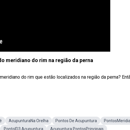
o meridiano do rim na região da perna
meridiano do rim que estão localizados na região da perna? Ent
é
AcupunturaNa Orelha
Pontos De Acupuntura
PontosMeridi
PontoID3 Acupuntura
Acupuntura PontosPrincipais