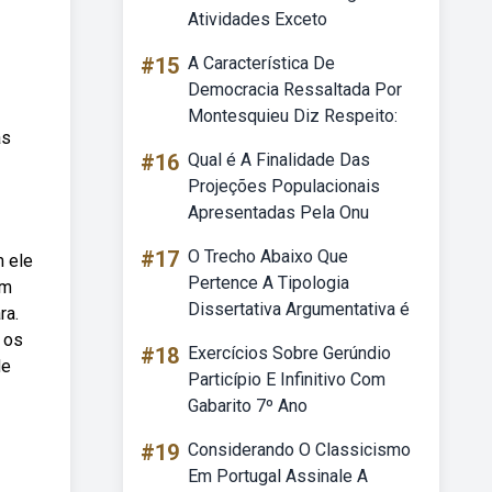
Atividades Exceto
#15
A Característica De
Democracia Ressaltada Por
Montesquieu Diz Respeito:
as
#16
Qual é A Finalidade Das
Projeções Populacionais
Apresentadas Pela Onu
#17
O Trecho Abaixo Que
m ele
Pertence A Tipologia
em
Dissertativa Argumentativa é
ra.
 os
#18
Exercícios Sobre Gerúndio
de
Particípio E Infinitivo Com
Gabarito 7º Ano
#19
Considerando O Classicismo
Em Portugal Assinale A