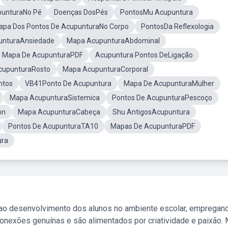
punturaNo Pé
Doenças DosPés
PontosMu Acupuntura
apa Dos Pontos De AcupunturaNo Corpo
PontosDa Reflexologia
unturaAnsiedade
Mapa AcupunturaAbdominal
Mapa De AcupunturaPDF
Acupuntura Pontos DeLigação
cupunturaRosto
Mapa AcupunturaCorporal
ntos
VB41Ponto De Acupuntura
Mapa De AcupunturaMulher
Mapa AcupunturaSistemica
Pontos De AcupunturaPescoço
on
Mapa AcupunturaCabeça
Shu AntigosAcupuntura
Pontos De AcupunturaTA10
Mapas De AcupunturaPDF
ura
 ao desenvolvimento dos alunos no ambiente escolar, empregan
nexões genuínas e são alimentados por criatividade e paixão. 