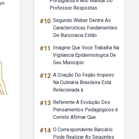
Portuguesa 8 Ano Manual Do
uam
Professor Respostas
#10
Segundo Weber Dentre As
Características Fundamentais
De Burocracia Estão
#11
Imagine Que Voce Trabalha Na
Vigilancia Epidemiologica De
Seu Municipio
#12
A Criação Do Feijão-tropeiro
Na Culinária Brasileira Está
Relacionada à
#13
Referente A Evolução Dos
Pensamentos Pedagógicos é
Correto Afirmar Que
#14
O Correspondente Bancário
Pode Realizar As Seguintes