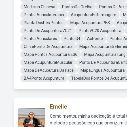
Medicina Chinesa
PontosDa Orelha
Pontos De Acu
PontosAuriculoterapia
AcupunturaEnfermagem
M
Planta DosPés Pontos
Mapa AcupunturaPES
Acup
Ponto De AcupunturaVC21
PontoVG20 Acupuntura
PontosAuriculares
PontoIG4
AoPonto
Pontos A
ChizePonto De Acupuntura
Mapa Acupuntura5 Eleme
Mapa Pontos Acupuntura E36
Mapa AcupunturaTung
Mapa AcupunturaMuscular
Ponto De AcupunturaCart
Mapa DeAcuputura Da Face
MapaLingua Acupuntura
BA4Ponto Acupuntura
TabelaDos Pontos De Acupunt
Emelie
Como mentor, minha dedicação é total
métodos pedagógicos que priorizam co