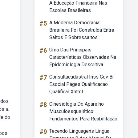
A Educação Financeira Nas
Escolas Brasileiras
#5
A Moderna Democracia
Brasileira Foi Construída Entre
Saltos E Sobressaltos
#6
Uma Das Principais
Características Observadas Na
Epidemiologia Descritiva
#7
Consultacadastral Inss Gov Br
Esocial Pages Qualificacao
Qualificar Xhtml
 dos
#8
Cinesiologia Do Aparelho
s a.
Musculoesquelético:
de do
Fundamentos Para Reabilitação
#9
Tecendo Linguagens Língua
ebos