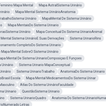
oFeminino Mapa Mental
Mapa AstralSistema Urinário
inário
Mapa Mental Sistema UrinárioAnatomia
rabalhoSistema Urinário
MapaMental De Sistema Urinário
io
Mapa MentaisDo Sistema Urinario
vrasSistema Urinário
Mapa Conceitual Do Sistema UrinarioAnimal
Mental Sistema UrinárioE Suas Derivações
Sistema UrinarioRins
ionamento CompletoDo Sistema Urinario
 Mapa Mental SobreO Sistema Urinário
apa Mental De Sistema UrinarioComposiçao E Funçoes
Urinário
Sistema Urinario MapaConceptual
rinário
Sistema UrinarioTrabalho
AnatomiaDo Sistema Urinario
oBrasil Escola
Mapa Mental MedicamentosDo Sistema Urinar
Masculino
Atlas Do Sistema UrinárioFaculdade
a Urinario
QuestãoSistema Urinario
ino
Sistema UrinarioQuadro
Anatomia Do Sistema UrinarioHum
rioNumerado Letras