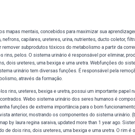
sos mapas mentais, concebidos para maximizar sua aprendizage
nefrons, capilares, ureteres, urina, nutrientes, ducto coletor, filtr
or remover subprodutos tóxicos do metabolismo a partir da corre
 rins, pelos. O sistema urinário é responsável por eliminar, prod
rins, dois ureteres, uma bexiga e uma uretra. Webfunções do sis
sistema urinário tem diversas funções. É responsável pela remoç
bolismo, através da formação.
os rins, ureteres, bexiga e uretra, possui um importante papel n
encontrados. Webo sistema urinário dos seres humanos é compo
empenha funções de extrema importância para o bom funcionamento
 vista anterior, mostrando os componentes do sistema urinário. (
map by laura regina saraiva, updated more than 1 year ago. Sist
do de dois rins, dois ureteres, uma bexiga e uma uretra. O rim é 