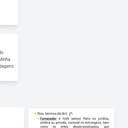
do
Minha
rdagens