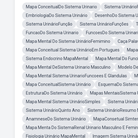
Mapa ConceitualDo Sistema Urinario
Sistema Urinári
EmbriologiaDo Sistema Urinário
DesenhoDo Sistema Ur
Sistema UrinárioFunção
Sistema UrinárioFunções
T
FuncaoDo Sistema Urinario
FuncoesDo Sistema Urinar
Mapa Mental Do Sistema UrinárioFemimino
Caça Pala
Mapa Conceitual Sistema UrinárioEm Portugues
Mapa 
Sistema Endocrino MapaMental
Mapa Mental Do Func
Mapa Mental DeSistema Urinario Masculino
Modelo De
Mapa Mental Sistema UrinarioFuncoees E Glandulas
M
Mapa ConceitualSistema Urinário
EsquemaDo Sistema 
EstruturaDo Sistema Urinário
Mapas MentaisSistema U
Mapa Mental Sistema UrinárioSimples
Sistema Urinári
Sistema UrinárioQuinto Ano
Sistema UrinárioResumo 
AnamneseDo Sistema Urinário
MapaConsetual Simtem
Mapa Menta Do SistemaRenal Urinario Masculino E Femin
Fisiologia Urinário MapaMental
Imagem Sistema Uriná