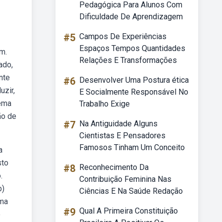
Pedagógica Para Alunos Com
Dificuldade De Aprendizagem
#5
Campos De Experiências
Espaços Tempos Quantidades
m.
Relações E Transformações
ado,
nte
#6
Desenvolver Uma Postura ética
uzir,
E Socialmente Responsável No
tema
Trabalho Exige
ão de
#7
Na Antiguidade Alguns
Cientistas E Pensadores
Famosos Tinham Um Conceito
a
sto
#8
Reconhecimento Da
.
Contribuição Feminina Nas
b)
Ciências E Na Saúde Redação
ema
#9
Qual A Primeira Constituição
o