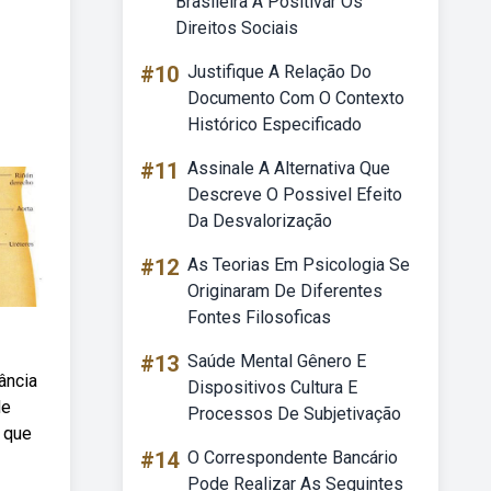
Brasileira A Positivar Os
Direitos Sociais
#10
Justifique A Relação Do
Documento Com O Contexto
Histórico Especificado
#11
Assinale A Alternativa Que
Descreve O Possivel Efeito
Da Desvalorização
#12
As Teorias Em Psicologia Se
Originaram De Diferentes
Fontes Filosoficas
#13
Saúde Mental Gênero E
ância
Dispositivos Cultura E
de
Processos De Subjetivação
e que
#14
O Correspondente Bancário
Pode Realizar As Seguintes