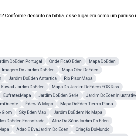
n? Conforme descrito na bíblia, esse lugar era como um paraíso 
rdim DoEden Portugal
Onde FicaO Eden
Mapa DoEden
Imagem Do Jardim DoEden
Mapa Olho DoEden
n
Jardim DoEden Antartica
Rio PisonMapa
Kuwait Jardim DoEden
Mapa Do Jardim DoEdem EOS Rios
EufratesMapa
Jardim DoEden Serie
Jardim DoEden Inlustrativ
imOriente
ÉdenJW Mapa
Mapa DoEden Tierrra Plana
o Giom
Sky Eden Map
Jardim DoÉdem No Mapa
dim DoEden Encontrado
Atriz Da SérieJardim Do Eden
 Mapa
Adao E EvaJardim Do Eden
Criação DoMundo