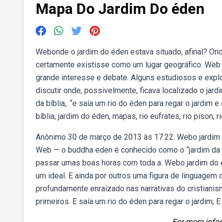
Mapa Do Jardim Do éden
Webonde o jardim do éden estava situado, afinal? Ond
certamente existisse como um lugar geográfico. Web 
grande interesse e debate. Alguns estudiosos e expl
discutir onde, possivelmente, ficava localizado o jar
da bíblia,. “e saía um rio do éden para regar o jardim
bíblia, jardim do éden, mapas, rio eufrates, rio pison, ri
Anônimo 30 de março de 2013 às 17:22. Webo jardim d
Web — o buddha eden é conhecido como o “jardim da p
passar umas boas horas com toda a. Webo jardim do 
um ideal. E ainda por outros uma figura de linguagem
profundamente enraizado nas narrativas do cristianis
primeiros. E saía um rio do éden para regar o jardim; E
For more infor