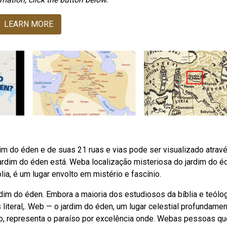
LEARN MORE
dim do éden e de suas 21 ruas e vias pode ser visualizado atrav
jardim do éden está. Weba localização misteriosa do jardim do é
ia, é um lugar envolto em mistério e fascínio.
rdim do éden. Embora a maioria dos estudiosos da bíblia e teólo
literal,. Web — o jardim do éden, um lugar celestial profundame
mo, representa o paraíso por excelência onde. Webas pessoas qu