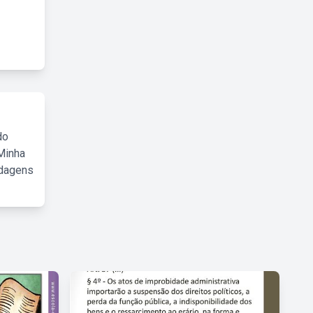
do
Minha
rdagens