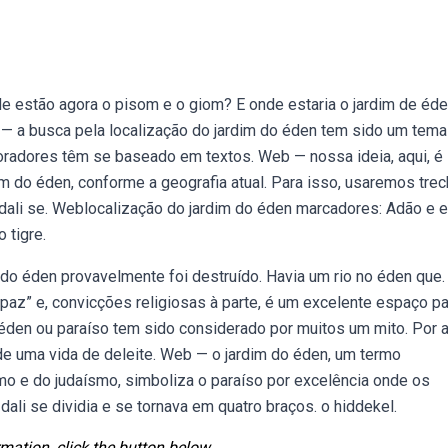
e estão agora o pisom e o giom? E onde estaria o jardim de éde
— a busca pela localização do jardim do éden tem sido um tema
oradores têm se baseado em textos. Web — nossa ideia, aqui, é
dim do éden, conforme a geografia atual. Para isso, usaremos tre
 e dali se. Weblocalização do jardim do éden marcadores: Adão e e
o tigre.
o éden provavelmente foi destruído. Havia um rio no éden que.
az” e, convicções religiosas à parte, é um excelente espaço pa
éden ou paraíso tem sido considerado por muitos um mito. Por 
 de uma vida de deleite. Web — o jardim do éden, um termo
mo e do judaísmo, simboliza o paraíso por excelência onde os
 dali se dividia e se tornava em quatro braços. o hiddekel.
mation, click the button below.