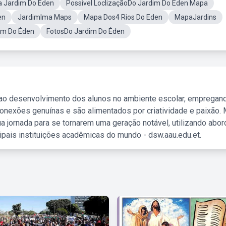
a Jardim Do Eden
Possivel LoclizaçãoDo Jardim Do Eden Mapa
en
JardimIma Maps
Mapa Dos4 Rios Do Eden
MapaJardins
im Do Éden
FotosDo Jardim Do Éden
 ao desenvolvimento dos alunos no ambiente escolar, empregan
nexões genuínas e são alimentados por criatividade e paixão. 
a jornada para se tornarem uma geração notável, utilizando abo
ipais instituições acadêmicas do mundo - dsw.aau.edu.et.