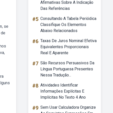
Afirmativas Sobre A Indicação
Das Referências
#5
Consultando A Tabela Periódica
Classifique Os Elementos
n, se
Abaixo Relacionados
 de
#6
Taxas De Juros Nominal Efetiva
chos
Equivalentes Proporcionais
va,
Real E Aparente
#7
São Recursos Persuasivos Da
Língua Portuguesa Presentes
Nessa Tradução...
ra
alguns
#8
Atividades Identificar
Informações Explícitas E
Implícitas No Texto 4 Ano
#9
Sem Usar Calculadora Organize