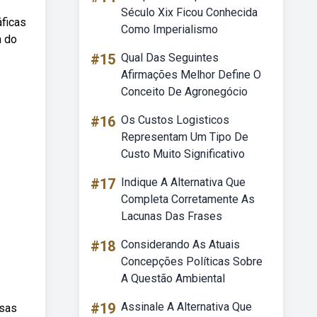
Século Xix Ficou Conhecida
áficas
Como Imperialismo
m do
#15
Qual Das Seguintes
Afirmações Melhor Define O
Conceito De Agronegócio
#16
Os Custos Logisticos
Representam Um Tipo De
Custo Muito Significativo
#17
Indique A Alternativa Que
Completa Corretamente As
Lacunas Das Frases
#18
Considerando As Atuais
Concepções Políticas Sobre
A Questão Ambiental
#19
Assinale A Alternativa Que
rsas