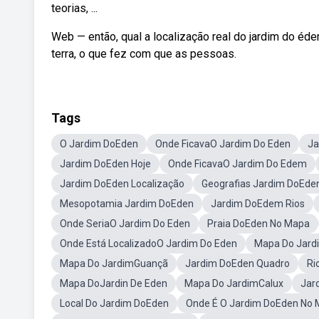
teorias, ...
Web — então, qual a localização real do jardim do éde
terra, o que fez com que as pessoas.
Tags
O Jardim DoEden
Onde FicavaO Jardim Do Eden
Ja
Jardim DoEden Hoje
Onde FicavaO Jardim Do Edem
Jardim DoEden Localização
Geografias Jardim DoEde
Mesopotamia Jardim DoEden
Jardim DoEdem Rios
Onde SeriaO Jardim Do Eden
Praia DoEden No Mapa
Onde Está LocalizadoO Jardim Do Eden
Mapa Do Jard
Mapa Do JardimGuançã
Jardim DoEden Quadro
Ri
Mapa DoJardin De Eden
Mapa Do JardimCalux
Jar
Local Do Jardim DoEden
Onde É O Jardim DoEden No