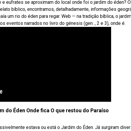
gre e eufrates se aproximam do local onde foi o jardim do éden? O
relato bíblico, encontramos, detalhadamente, informações geogr
aía um rio do éden para regar. Web — na tradição bíblica, o jardi
s eventos narrados no livro do génesis (gen. , 2 e 3), onde é.
m do Éden Onde fica O que restou do Paraíso
ssivelmente estava ou está o Jardim do Éden. Já surgiram dive