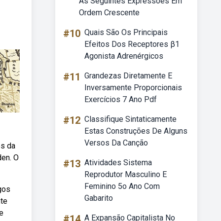
As Seguintes Expressões Em
Ordem Crescente
#10
Quais São Os Principais
Efeitos Dos Receptores β1
Agonista Adrenérgicos
#11
Grandezas Diretamente E
Inversamente Proporcionais
Exercícios 7 Ano Pdf
#12
Classifique Sintaticamente
Estas Construções De Alguns
Versos Da Canção
és da
den. O
#13
Atividades Sistema
Reprodutor Masculino E
Feminino 5o Ano Com
gos
Gabarito
nte
e
#14
A Expansão Capitalista No