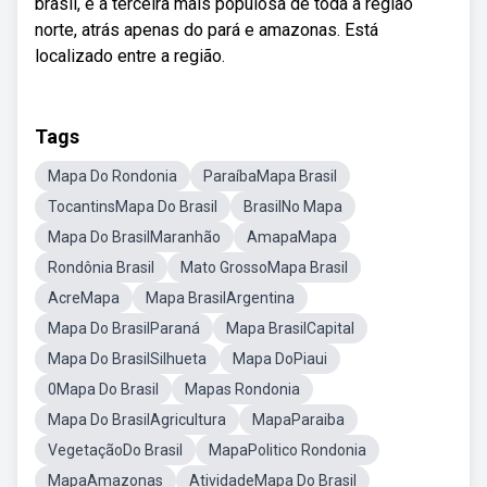
brasil, é a terceira mais populosa de toda a região
norte, atrás apenas do pará e amazonas. Está
localizado entre a região.
Tags
Mapa Do Rondonia
ParaíbaMapa Brasil
TocantinsMapa Do Brasil
BrasilNo Mapa
Mapa Do BrasilMaranhão
AmapaMapa
Rondônia Brasil
Mato GrossoMapa Brasil
AcreMapa
Mapa BrasilArgentina
Mapa Do BrasilParaná
Mapa BrasilCapital
Mapa Do BrasilSilhueta
Mapa DoPiaui
0Mapa Do Brasil
Mapas Rondonia
Mapa Do BrasilAgricultura
MapaParaiba
VegetaçãoDo Brasil
MapaPolitico Rondonia
MapaAmazonas
AtividadeMapa Do Brasil