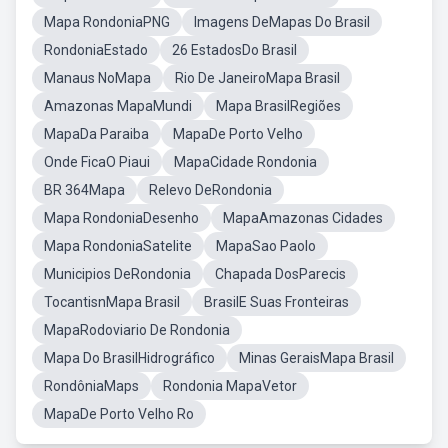
Mapa RondoniaPNG
Imagens DeMapas Do Brasil
RondoniaEstado
26 EstadosDo Brasil
Manaus NoMapa
Rio De JaneiroMapa Brasil
Amazonas MapaMundi
Mapa BrasilRegiões
MapaDa Paraiba
MapaDe Porto Velho
Onde FicaO Piaui
MapaCidade Rondonia
BR 364Mapa
Relevo DeRondonia
Mapa RondoniaDesenho
MapaAmazonas Cidades
Mapa RondoniaSatelite
MapaSao Paolo
Municipios DeRondonia
Chapada DosParecis
TocantisnMapa Brasil
BrasilE Suas Fronteiras
MapaRodoviario De Rondonia
Mapa Do BrasilHidrográfico
Minas GeraisMapa Brasil
RondôniaMaps
Rondonia MapaVetor
MapaDe Porto Velho Ro