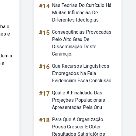
#14
Nas Teorias Do Currículo Há
Muitas Influências De
Diferentes Ideologias
iba o
#15
Consequências Provocadas
mes e
Pelo Alto Grau De
.
Disseminação Deste
Caramujo.
idem a
 a
#16
Que Recursos Linguísticos
Empregados Na Fala
Evidenciam Essa Conclusão
#17
Qual é A Finalidade Das
Projeções Populacionais
Apresentadas Pela Onu
#18
Para Que A Organização
Possa Crescer E Obter
Resultados Satisfatórios