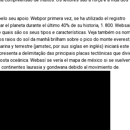
pelo seu apoio. Webpor primera vez, se ha utilizado el registro
fiar el planeta durante el último 40% de su historia, 1. 800. Websa
 quais são os seus tipos e características. Veja também os no
os raios do sol da manhã brilham sobre o pico do monte everest
rina y terrestre (jamstec, por sus siglas en inglés) iniciará este
resenta a delimitação das principais placas tectônicas que div
rosta oceânica. Webasí se vería el mapa de méxico si se vuelven
os continentes laurasia y gondwana debido al movimiento de.