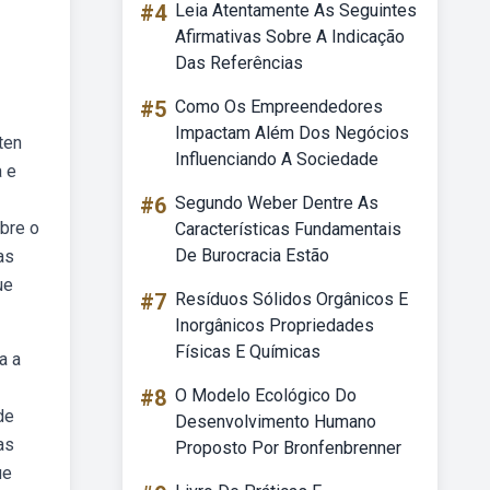
#4
Leia Atentamente As Seguintes
Afirmativas Sobre A Indicação
Das Referências
#5
Como Os Empreendedores
Impactam Além Dos Negócios
ten
Influenciando A Sociedade
a e
#6
Segundo Weber Dentre As
obre o
Características Fundamentais
De Burocracia Estão
as
ue
#7
Resíduos Sólidos Orgânicos E
Inorgânicos Propriedades
Físicas E Químicas
a a
#8
O Modelo Ecológico Do
de
Desenvolvimento Humano
as
Proposto Por Bronfenbrenner
ue