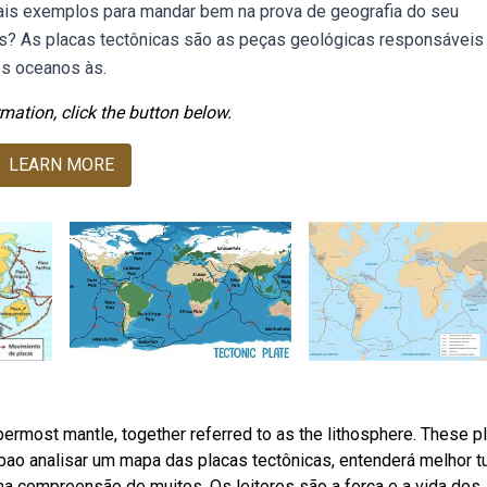
pais exemplos para mandar bem na prova de geografia do seu
as? As placas tectônicas são as peças geológicas responsáveis
os oceanos às.
mation, click the button below.
LEARN MORE
permost mantle, together referred to as the lithosphere. These p
Webao analisar um mapa das placas tectônicas, entenderá melhor t
na compreensão de muitos. Os leitores são a força e a vida dos