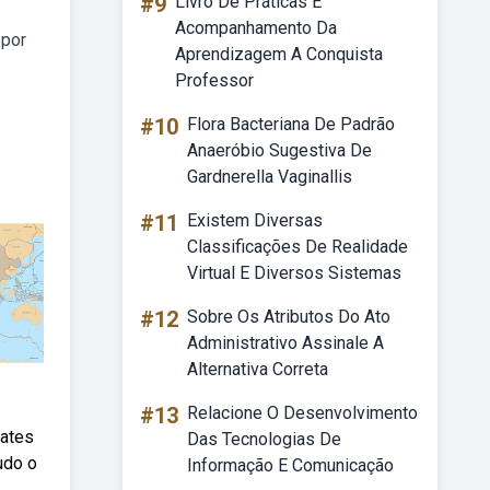
#9
Livro De Práticas E
Acompanhamento Da
 por
Aprendizagem A Conquista
Professor
#10
Flora Bacteriana De Padrão
Anaeróbio Sugestiva De
Gardnerella Vaginallis
#11
Existem Diversas
Classificações De Realidade
Virtual E Diversos Sistemas
#12
Sobre Os Atributos Do Ato
Administrativo Assinale A
Alternativa Correta
#13
Relacione O Desenvolvimento
lates
Das Tecnologias De
udo o
Informação E Comunicação