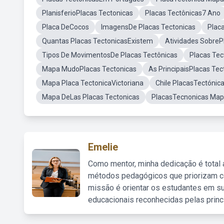
PlanisferioPlacas Tectonicas
Placas Tectônicas7 Ano
Placa DeCocos
ImagensDe Placas Tectonicas
Plac
Quantas Placas TectonicasExistem
Atividades SobreP
Tipos De MovimentosDe Placas Tectônicas
Placas Tec
Mapa MudoPlacas Tectonicas
As PrincipaisPlacas Tec
Mapa Placa TectonicaVictoriana
Chile PlacasTectónic
Mapa DeLas Placas Tectonicas
PlacasTecnonicas Ma
Emelie
Como mentor, minha dedicação é total
métodos pedagógicos que priorizam co
missão é orientar os estudantes em su
educacionais reconhecidas pelas princ