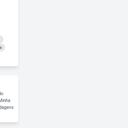
a
do
Minha
rdagens