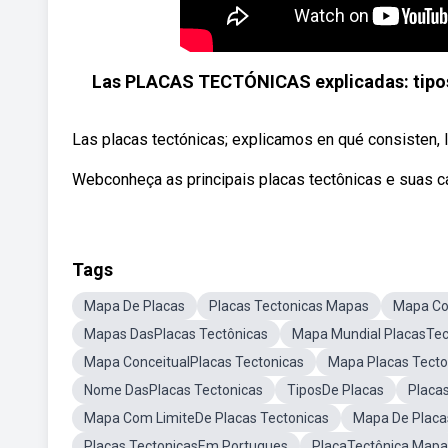
Las PLACAS TECTÓNICAS explicadas: tipos,
Las placas tectónicas; explicamos en qué consisten, 
Webconheça as principais placas tectônicas e suas ca
Tags
Mapa De Placas
Placas Tectonicas Mapas
Mapa Co
Mapas DasPlacas Tectônicas
Mapa Mundial PlacasTec
Mapa ConceitualPlacas Tectonicas
Mapa Placas Tect
Nome DasPlacas Tectonicas
TiposDe Placas
Placa
Mapa Com LimiteDe Placas Tectonicas
Mapa De Placa
Placas TectonicasEm Portugues
PlacaTectônica Mapa