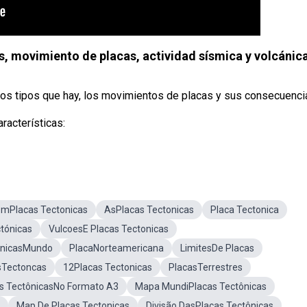
 movimiento de placas, actividad sísmica y volcánic
los tipos que hay, los movimientos de placas y sus consecuenci
racterísticas:
mPlacas Tectonicas
AsPlacas Tectonicas
Placa Tectonica
tónicas
VulcoesE Placas Tectonicas
onicasMundo
PlacaNorteamericana
LimitesDe Placas
sTectoncas
12Placas Tectonicas
PlacasTerrestres
s TectônicasNo Formato A3
Mapa MundiPlacas Tectônicas
Map De Placas Tectonicas
Divisão DasPlacas Tectônicas