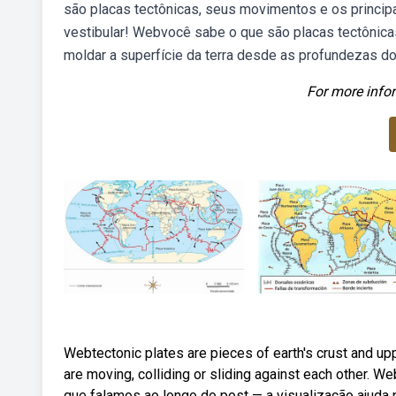
são placas tectônicas, seus movimentos e os princi
vestibular! Webvocê sabe o que são placas tectônic
moldar a superfície da terra desde as profundezas d
For more infor
Webtectonic plates are pieces of earth's crust and up
are moving, colliding or sliding against each other. 
que falamos ao longo do post — a visualização ajuda 