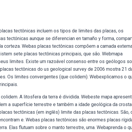
lacas tectônicas incluem os tipos de limites das placas, os
s tectónicas aunque se diferencian en tamaño y forma, compar
r la corteza. Webas placas tectônicas compõem a camada extern
Existem sete placas tectônicas principais, que são. Webmapa
 seus limites. Existe um razoável consenso entre os geólogos s
placas tectônicas do us geological survey de 2006 mostra 21 d
tes. Os limites convergentes (que colidem). Webexplicamos o q
incipais.
olidem. A litosfera da terra é dividida. Webeste mapa apresent
idem a superfície terrestre e também a idade geológica da crosta
acas tectônicas (em inglês) limite das placas tectônicas. São, 
encontram e. Webas placas tectônicas são enormes placas rígid
rra. Elas flutuam sobre o manto terrestre, uma. Webaprenda o q