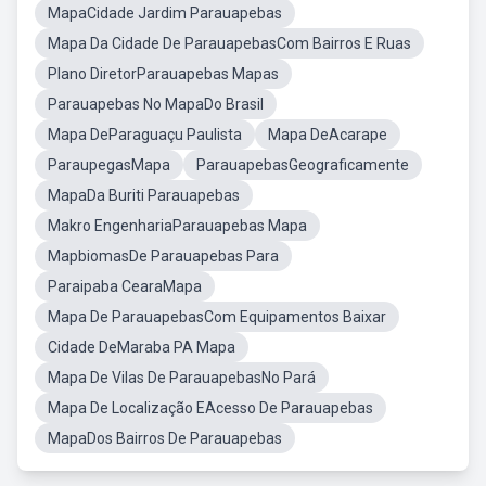
MapaCidade Jardim Parauapebas
Mapa Da Cidade De ParauapebasCom Bairros E Ruas
Plano DiretorParauapebas Mapas
Parauapebas No MapaDo Brasil
Mapa DeParaguaçu Paulista
Mapa DeAcarape
ParaupegasMapa
ParauapebasGeograficamente
MapaDa Buriti Parauapebas
Makro EngenhariaParauapebas Mapa
MapbiomasDe Parauapebas Para
Paraipaba CearaMapa
Mapa De ParauapebasCom Equipamentos Baixar
Cidade DeMaraba PA Mapa
Mapa De Vilas De ParauapebasNo Pará
Mapa De Localização EAcesso De Parauapebas
MapaDos Bairros De Parauapebas