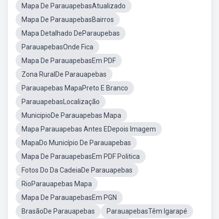
Mapa De ParauapebasAtualizado
Mapa De ParauapebasBairros
Mapa Detalhado DeParaupebas
ParauapebasOnde Fica
Mapa De ParauapebasEm PDF
Zona RuralDe Parauapebas
Parauapebas MapaPreto E Branco
ParauapebasLocalização
MunicipioDe Parauapebas Mapa
Mapa Parauapebas Antes EDepois Imagem
MapaDo Município De Parauapebas
Mapa De ParauapebasEm PDF Politica
Fotos Do Da CadeiaDe Parauapebas
RioParauapebas Mapa
Mapa De ParauapebasEm PGN
BrasãoDe Parauapebas
ParauapebasTêm Igarapé