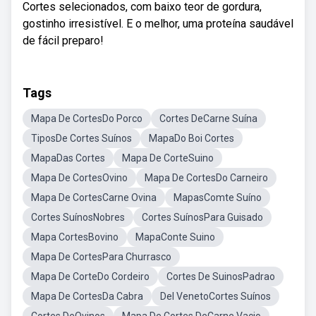
Cortes selecionados, com baixo teor de gordura,
gostinho irresistível. E o melhor, uma proteína saudável
de fácil preparo!
Tags
Mapa De CortesDo Porco
Cortes DeCarne Suína
TiposDe Cortes Suínos
MapaDo Boi Cortes
MapaDas Cortes
Mapa De CorteSuino
Mapa De CortesOvino
Mapa De CortesDo Carneiro
Mapa De CortesCarne Ovina
MapasComte Suíno
Cortes SuínosNobres
Cortes SuínosPara Guisado
Mapa CortesBovino
MapaConte Suino
Mapa De CortesPara Churrasco
Mapa De CorteDo Cordeiro
Cortes De SuinosPadrao
Mapa De CortesDa Cabra
Del VenetoCortes Suínos