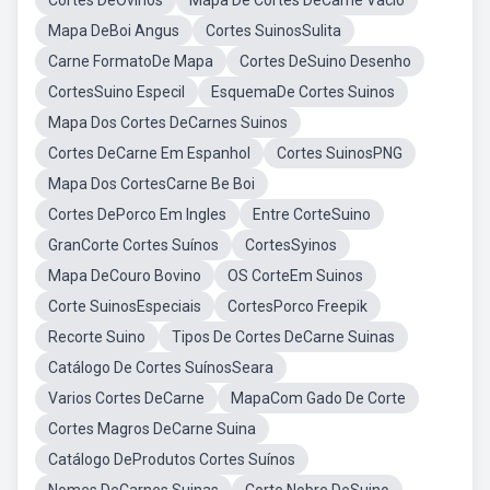
Cortes DeOvinos
Mapa De Cortes DeCarne Vacio
Mapa DeBoi Angus
Cortes SuinosSulita
Carne FormatoDe Mapa
Cortes DeSuino Desenho
CortesSuino Especil
EsquemaDe Cortes Suinos
Mapa Dos Cortes DeCarnes Suinos
Cortes DeCarne Em Espanhol
Cortes SuinosPNG
Mapa Dos CortesCarne Be Boi
Cortes DePorco Em Ingles
Entre CorteSuino
GranCorte Cortes Suínos
CortesSyinos
Mapa DeCouro Bovino
OS CorteEm Suinos
Corte SuinosEspeciais
CortesPorco Freepik
Recorte Suino
Tipos De Cortes DeCarne Suinas
Catálogo De Cortes SuínosSeara
Varios Cortes DeCarne
MapaCom Gado De Corte
Cortes Magros DeCarne Suina
Catálogo DeProdutos Cortes Suínos