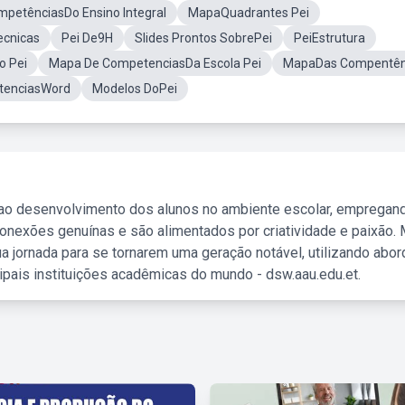
petênciasDo Ensino Integral
MapaQuadrantes Pei
ecnicas
Pei De9H
Slides Prontos SobrePei
PeiEstrutura
o Pei
Mapa De CompetenciasDa Escola Pei
MapaDas Compentên
tenciasWord
Modelos DoPei
 ao desenvolvimento dos alunos no ambiente escolar, empregan
nexões genuínas e são alimentados por criatividade e paixão. 
a jornada para se tornarem uma geração notável, utilizando abo
ipais instituições acadêmicas do mundo - dsw.aau.edu.et.