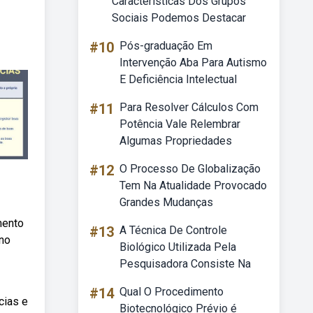
Características Dos Grupos
Sociais Podemos Destacar
#10
Pós-graduação Em
Intervenção Aba Para Autismo
E Deficiência Intelectual
#11
Para Resolver Cálculos Com
Potência Vale Relembrar
Algumas Propriedades
#12
O Processo De Globalização
Tem Na Atualidade Provocado
Grandes Mudanças
mento
#13
A Técnica De Controle
ino
Biológico Utilizada Pela
Pesquisadora Consiste Na
#14
Qual O Procedimento
cias e
Biotecnológico Prévio é