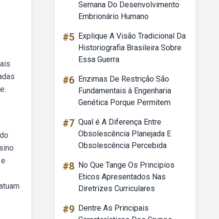
Semana Do Desenvolvimento
Embrionário Humano
#5
Explique A Visão Tradicional Da
Historiografia Brasileira Sobre
Essa Guerra
ais
adas
#6
Enzimas De Restrição São
e:
Fundamentais à Engenharia
Genética Porque Permitem
#7
Qual é A Diferença Entre
Obsolescência Planejada E
 do
Obsolescência Percebida
sino
 e
#8
No Que Tange Os Principios
Eticos Apresentados Nas
 atuam
Diretrizes Curriculares
#9
Dentre As Principais