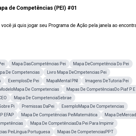
apa de Competências (PEI) #01
ocê já quis jogar seu Programa de Ação pela janela ao encontrar 
Pei
Mapa DasCompetências Pei
Mapa DeCompetência Do Pei
pa De Competencias
Livro Mapa DeCmpetencias Pei
s
ExemplosDe Pei
MapaMental PNI
Imagens DeTutoria Pei
ModeloMapa De Competencias
Mapas De CompetênciasDo Piaf P E
CEO
Mapa De CompetenciaSebrae
obre Pi
Premissas DaPei
ExemploMapa De Competencias
SP EFAP
Mapa De Competências PeiMatemática
Mapa DeMerca
ompetências
Mapa De CompetênciasDa Pei Para Impimir
ias PeiLíngua Portuguesa
Mapas De CompetenciasPPT