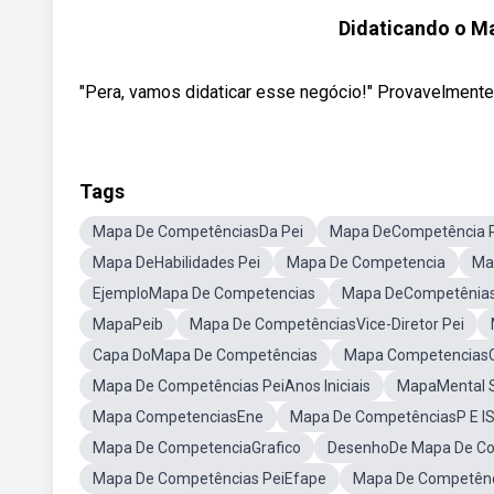
Didaticando o M
"Pera, vamos didaticar esse negócio!" Provavelmente v
Tags
Mapa De CompetênciasDa Pei
Mapa DeCompetência 
Mapa DeHabilidades Pei
Mapa De Competencia
Ma
EjemploMapa De Competencias
Mapa DeCompetênia
MapaPeib
Mapa De CompetênciasVice-Diretor Pei
Capa DoMapa De Competências
Mapa Competencias
Mapa De Competências PeiAnos Iniciais
MapaMental S
Mapa CompetenciasEne
Mapa De CompetênciasP E I
Mapa De CompetenciaGrafico
DesenhoDe Mapa De C
Mapa De Competências PeiEfape
Mapa De Competênc