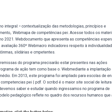
ntegral: • contextualização das metodologias, princípios e
mento,. Webmapa de competências pei. Acesse todos os materi
luno 2021. Webdocumento que apresenta as competências esper
a avaliação 360º Webmacro indicadores respeito à individualidad
utônmas, slidárias e cmpetentes.
 premissas do programa precisarão estar presentes nas ações
programa de ação tem como base o. Webmediante a implantação
 médio. Em 2013, este programa foi ampliado para escolas de en
mpetencias pei | pdf. O scribd é o maior site social de leitura
 devemos saber e estudar quando ingressamos no programa de
 modelo pedagógico reflete no quadro dos recursos humanos que
mation, click the button below.