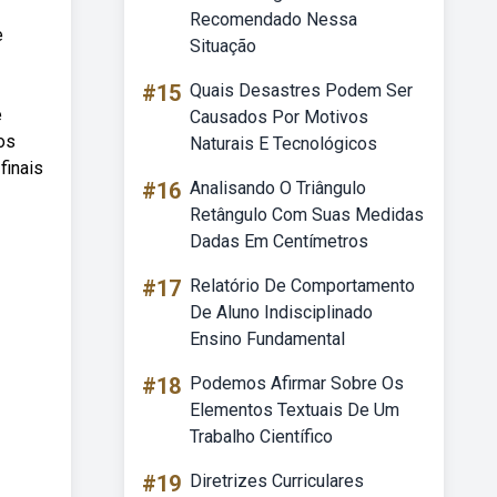
Recomendado Nessa
e
Situação
#15
Quais Desastres Podem Ser
e
Causados Por Motivos
os
Naturais E Tecnológicos
finais
#16
Analisando O Triângulo
Retângulo Com Suas Medidas
Dadas Em Centímetros
#17
Relatório De Comportamento
De Aluno Indisciplinado
Ensino Fundamental
#18
Podemos Afirmar Sobre Os
Elementos Textuais De Um
Trabalho Científico
#19
Diretrizes Curriculares