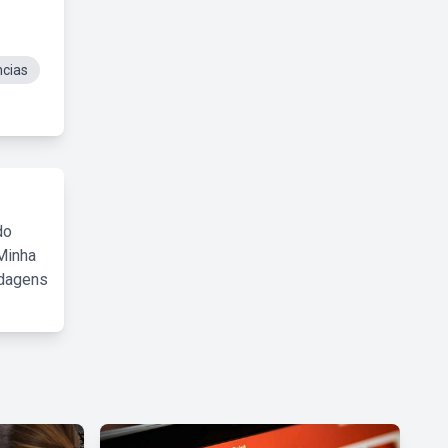
cias
do
Minha
rdagens