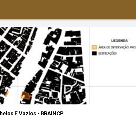
heios E Vazios - BRAINCP