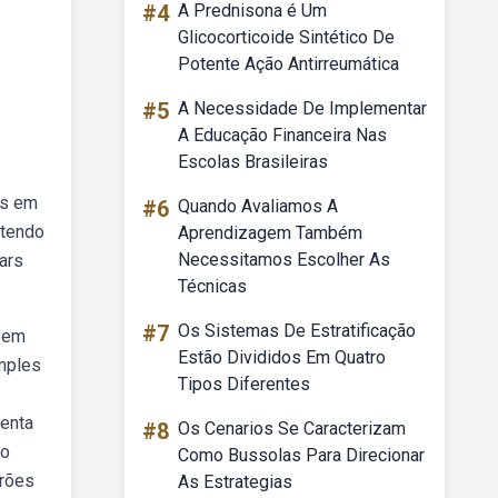
#4
A Prednisona é Um
Glicocorticoide Sintético De
Potente Ação Antirreumática
#5
A Necessidade De Implementar
A Educação Financeira Nas
Escolas Brasileiras
is em
#6
Quando Avaliamos A
ntendo
Aprendizagem Também
Necessitamos Escolher As
ars
Técnicas
#7
Os Sistemas De Estratificação
o em
Estão Divididos Em Quatro
mples
Tipos Diferentes
menta
#8
Os Cenarios Se Caracterizam
no
Como Bussolas Para Direcionar
drões
As Estrategias