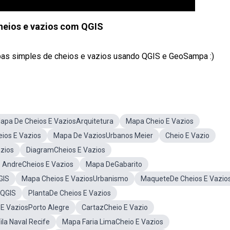
heios e vazios com QGIS
pas simples de cheios e vazios usando QGIS e GeoSampa :)
apa De Cheios E VaziosArquitetura
Mapa Cheio E Vazios
ios E Vazios
Mapa De VaziosUrbanos Meier
Cheio E Vazio
zios
DiagramCheios E Vazios
 AndreCheios E Vazios
Mapa DeGabarito
GIS
Mapa Cheios E VaziosUrbanismo
MaqueteDe Cheios E Vazio
 QGIS
PlantaDe Cheios E Vazios
E VaziosPorto Alegre
CartazCheio E Vazio
la Naval Recife
Mapa Faria LimaCheio E Vazios