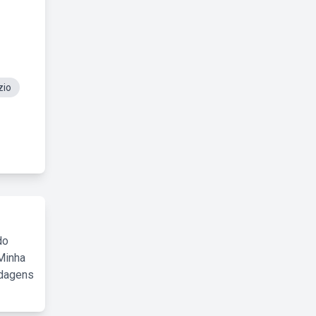
zio
do
Minha
rdagens