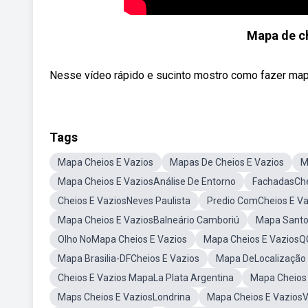
Mapa de c
Nesse vídeo rápido e sucinto mostro como fazer ma
Tags
Mapa Cheios E Vazios
Mapas De Cheios E Vazios
M
Mapa Cheios E VaziosAnálise De Entorno
FachadasChe
Cheios E VaziosNeves Paulista
Predio ComCheios E Va
Mapa Cheios E VaziosBalneário Camboriú
Mapa Santo
Olho NoMapa Cheios E Vazios
Mapa Cheios E VaziosQ
Mapa Brasilia-DFCheios E Vazios
Mapa DeLocalização
Cheios E Vazios MapaLa Plata Argentina
Mapa Cheios 
Maps Cheios E VaziosLondrina
Mapa Cheios E VaziosVi