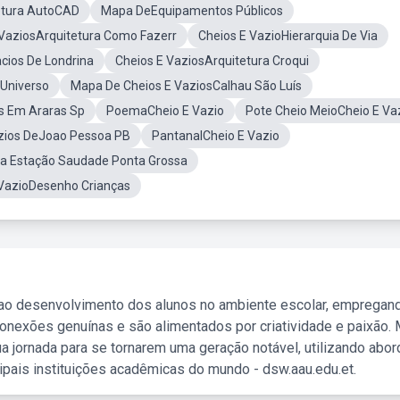
etura AutoCAD
Mapa DeEquipamentos Públicos
VaziosArquitetura Como Fazerr
Cheios E VazioHierarquia De Via
cios De Londrina
Cheios E VaziosArquitetura Croqui
Universo
Mapa De Cheios E VaziosCalhau São Luís
s Em Araras Sp
PoemaCheio E Vazio
Pote Cheio MeioCheio E Va
zios DeJoao Pessoa PB
PantanalCheio E Vazio
a Estação Saudade Ponta Grossa
VazioDesenho Crianças
 ao desenvolvimento dos alunos no ambiente escolar, empregan
nexões genuínas e são alimentados por criatividade e paixão. 
a jornada para se tornarem uma geração notável, utilizando abo
ipais instituições acadêmicas do mundo - dsw.aau.edu.et.