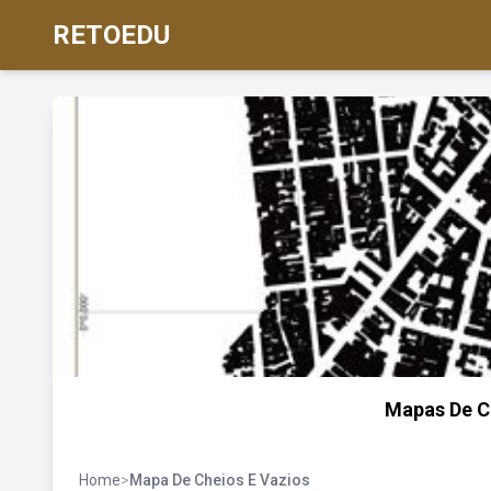
RETOEDU
Mapas De C
Home
>
Mapa De Cheios E Vazios