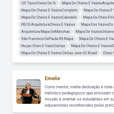
OS TiposCheios De Si
Mapa De Cheios E VaziosArquit
Mapa De Cheios E VaziosCompleto
Mapa De Cheios E 
Mapa De Cheios E VaziosCabedelo
Mapa De Cheio EVa
REI Di ArquiteturaCheios E Vazios
Mapa Dos VaziosDo 
Arquitetura Mapa DeManchas
Mapa De VaziosUrbano
São Francisco DePaula RS Mapa
Mapa De Cheios E Va
Noçao Cheio E VazioCartaz
Mapa De Cheios E VaziosD
Mapa De Cheios E Vazios DeSao Jose SC Brasil
Cheio 
Emelie
Como mentor, minha dedicação é total
métodos pedagógicos que priorizam co
missão é orientar os estudantes em su
educacionais reconhecidas pelas princ