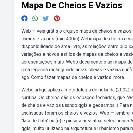
Mapa De Cheios E Vazios
Web — veja grátis o arquivo mapa de cheios e vazios 
cheios e vazios (raio 400m) Webmapa de cheios e vaz
disponibilidade de área livre, as relações entre públ
variações e novos estilos de mapas de cheios e va
apresentações mais. Webo documento é um mapa de ch
uma legenda distinguindo áreas cheias e vazias e in
ago. Como fazer mapas de cheios e vazios. more.
Webo artigo aplica a metodologia de holanda (2002) p
curitiba. Os cheios são os espaços fechados, que. 
de cheios e vazios usando qgis e geosampa :) Para nã
analisadas foram os cheios e vazios. Web — lembrar 
‘’lata de tinta’’ ou (g) e pintar a área atual selecio
qgis, muito utilizado na arquitetura e urbanismo para