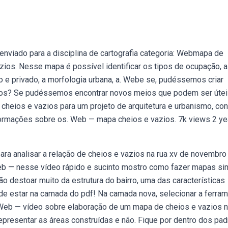
enviado para a disciplina de cartografia categoria: Webmapa de
ios. Nesse mapa é possível identificar os tipos de ocupação, a
ico e privado, a morfologia urbana, a. Webe se, pudéssemos criar
zios? Se pudéssemos encontrar novos meios que podem ser úte
eios e vazios para um projeto de arquitetura e urbanismo, co
formações sobre os. Web — mapa cheios e vazios. 7k views 2 ye
ara analisar a relação de cheios e vazios na rua xv de novembr
Web — nesse vídeo rápido e sucinto mostro como fazer mapas si
o destoar muito da estrutura do bairro, uma das características
de estar na camada do pdf! Na camada nova, selecionar a ferra
nada. Web — vídeo sobre elaboração de um mapa de cheios e vazios 
 representar as áreas construídas e não. Fique por dentro dos pa