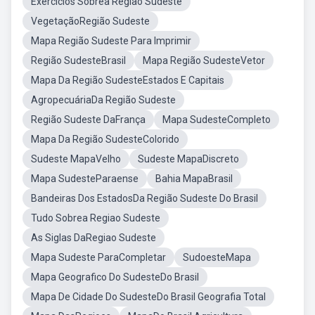
Exercícios Sobrea Região Sudeste
VegetaçãoRegião Sudeste
Mapa Região Sudeste Para Imprimir
Região SudesteBrasil
Mapa Região SudesteVetor
Mapa Da Região SudesteEstados E Capitais
AgropecuáriaDa Região Sudeste
Região Sudeste DaFrança
Mapa SudesteCompleto
Mapa Da Região SudesteColorido
Sudeste MapaVelho
Sudeste MapaDiscreto
Mapa SudesteParaense
Bahia MapaBrasil
Bandeiras Dos EstadosDa Região Sudeste Do Brasil
Tudo Sobrea Regiao Sudeste
As Siglas DaRegiao Sudeste
Mapa Sudeste ParaCompletar
SudoesteMapa
Mapa Geografico Do SudesteDo Brasil
Mapa De Cidade Do SudesteDo Brasil Geografia Total