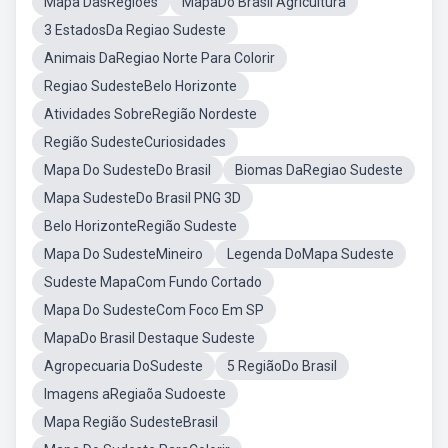
Mapa DasRegioes
MapaDo Brasil Agricultura
3 EstadosDa Regiao Sudeste
Animais DaRegiao Norte Para Colorir
Regiao SudesteBelo Horizonte
Atividades SobreRegião Nordeste
Região SudesteCuriosidades
Mapa Do SudesteDo Brasil
Biomas DaRegiao Sudeste
Mapa SudesteDo Brasil PNG 3D
Belo HorizonteRegião Sudeste
Mapa Do SudesteMineiro
Legenda DoMapa Sudeste
Sudeste MapaCom Fundo Cortado
Mapa Do SudesteCom Foco Em SP
MapaDo Brasil Destaque Sudeste
Agropecuaria DoSudeste
5 RegiãoDo Brasil
Imagens aRegiaõa Sudoeste
Mapa Região SudesteBrasil