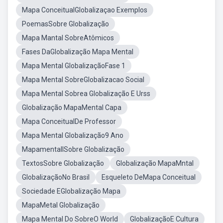
Mapa ConceitualGlobalizaçao Exemplos
PoemasSobre Globalização
Mapa Mantal SobreAtômicos
Fases DaGlobalização Mapa Mental
Mapa Mental GlobalizaçãoFase 1
Mapa Mental SobreGlobalizacao Social
Mapa Mental Sobrea Globalização E Urss
Globalização MapaMental Capa
Mapa ConceitualDe Professor
Mapa Mental Globalização9 Ano
MapamentallSobre Globalização
TextosSobre Globalização
Globalização MapaMntal
GlobalizaçãoNo Brasil
Esqueleto DeMapa Conceitual
Sociedade EGlobalização Mapa
MapaMetal Globalização
Mapa Mental Do SobreO World
GlobalizaçãoE Cultura