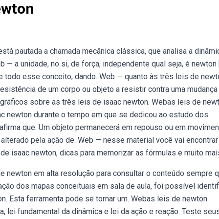
ewton
está pautada a chamada mecânica clássica, que analisa a dinâmi
 — a unidade, no si, de força, independente qual seja, é newton [
todo esse conceito, dando. Web — quanto às três leis de newt
 a resistência de um corpo ou objeto a resistir contra uma mudança
ráficos sobre as três leis de isaac newton. Webas leis de new
aac newton durante o tempo em que se dedicou ao estudo dos
n afirma que: Um objeto permanecerá em repouso ou em movimen
alterado pela ação de. Web — nesse material você vai encontrar
 de isaac newton, dicas para memorizar as fórmulas e muito mai
e newton em alta resolução para consultar o conteúdo sempre 
ção dos mapas conceituais em sala de aula, foi possível identif
n. Esta ferramenta pode se tornar um. Webas leis de newton
a, lei fundamental da dinâmica e lei da ação e reação. Teste seu