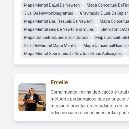
Mapa Mental DaLei De Newton
Mapa Conceitual DeFis
3 Lei De NewtonDiagramas
Gravitação E Leis DeKeple
Mapa Mental Das TresLeis De Newton
Mapa Conceitua
Mapa Mental Leis De NewtonFormulas
EletrostáticaM
Mapa ConceitualQueda Dos Corpos
Mapa ConceitualE
2 Lei DeMendel Mapa Mental
Mapa ConceitualFluidos F
Mapa Mental Sobre Leis De Newton ESuas Aplicações
Emelie
Como mentor, minha dedicação é total
métodos pedagógicos que priorizam co
missão é orientar os estudantes em su
educacionais reconhecidas pelas princ