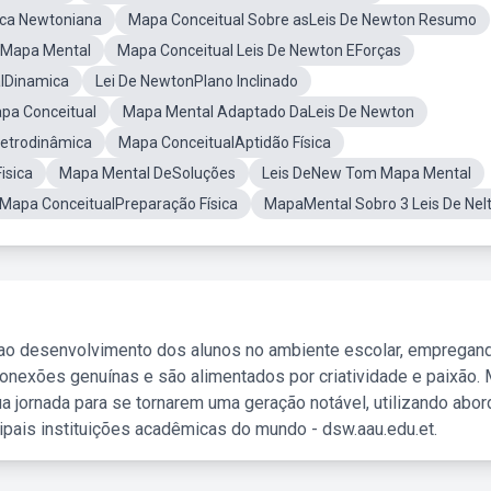
ica Newtoniana
Mapa Conceitual Sobre asLeis De Newton Resumo
r Mapa Mental
Mapa Conceitual Leis De Newton EForças
lDinamica
Lei De NewtonPlano Inclinado
apa Conceitual
Mapa Mental Adaptado DaLeis De Newton
letrodinâmica
Mapa ConceitualAptidão Física
isica
Mapa Mental DeSoluções
Leis DeNew Tom Mapa Mental
Mapa ConceitualPreparação Física
MapaMental Sobro 3 Leis De Nel
 ao desenvolvimento dos alunos no ambiente escolar, empregan
nexões genuínas e são alimentados por criatividade e paixão. 
a jornada para se tornarem uma geração notável, utilizando abo
ipais instituições acadêmicas do mundo - dsw.aau.edu.et.