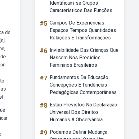
Identificam-se Grupos
Característicos Das Funções
#5
Campos De Experiências
Espaços Tempos Quantidades
ca de
Relações E Transformações
n].
on,
#6
Invisibilidade Das Crianças Que
 de.
Nascem Nos Presídios
ton
Femininos Brasileiros
#7
Fundamentos Da Educação
to
Concepções E Tendências
 as
Pedagógicas Contemporâneas
s!
#8
Estão Previstos Na Declaração
que
Universal Dos Direitos
icar
Humanos A Observância
#9
Podemos Definir Mudança
s