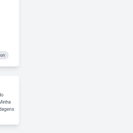
ton
do
Minha
rdagens