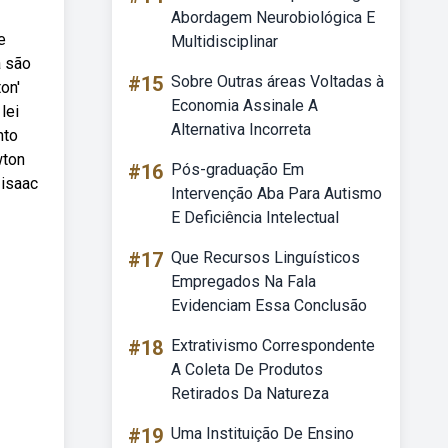
Abordagem Neurobiológica E
e
Multidisciplinar
a são
#15
Sobre Outras áreas Voltadas à
on'
Economia Assinale A
lei
Alternativa Incorreta
nto
wton
#16
Pós-graduação Em
 isaac
Intervenção Aba Para Autismo
E Deficiência Intelectual
#17
Que Recursos Linguísticos
Empregados Na Fala
Evidenciam Essa Conclusão
#18
Extrativismo Correspondente
A Coleta De Produtos
Retirados Da Natureza
#19
Uma Instituição De Ensino