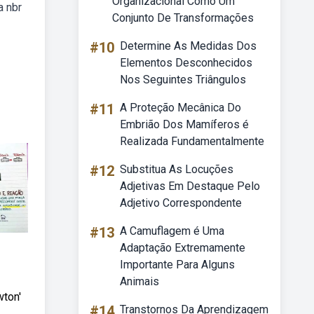
Organizacional Como Um
a nbr
Conjunto De Transformações
#10
Determine As Medidas Dos
Elementos Desconhecidos
Nos Seguintes Triângulos
#11
A Proteção Mecânica Do
Embrião Dos Mamíferos é
Realizada Fundamentalmente
#12
Substitua As Locuções
Adjetivas Em Destaque Pelo
Adjetivo Correspondente
#13
A Camuflagem é Uma
Adaptação Extremamente
Importante Para Alguns
Animais
wton'
#14
Transtornos Da Aprendizagem