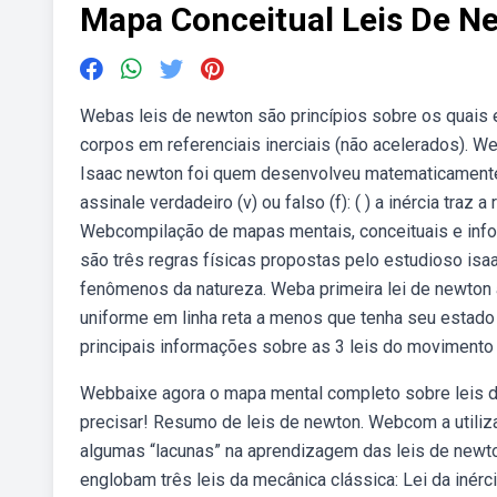
Mapa Conceitual Leis De N
Webas leis de newton são princípios sobre os quais 
corpos em referenciais inerciais (não acelerados). Web
Isaac newton foi quem desenvolveu matematicamente 
assinale verdadeiro (v) ou falso (f): ( ) a inércia traz
Webcompilação de mapas mentais, conceituais e infog
são três regras físicas propostas pelo estudioso is
fenômenos da natureza. Weba primeira lei de newto
uniforme em linha reta a menos que tenha seu estado 
principais informações sobre as 3 leis do movimento
Webbaixe agora o mapa mental completo sobre leis d
precisar! Resumo de leis de newton. Webcom a utiliza
algumas “lacunas” na aprendizagem das leis de newto
englobam três leis da mecânica clássica: Lei da inérci