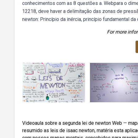
conhecimentos com as 8 questões a. Webpara o dime
12218, deve haver a delimitação das zonas de pressã
newton: Princípio da inércia, princípio fundamental da
For more infor
Videoaula sobre a segunda lei de newton Web — mapa
resumido as leis de isaac newton, matéria esta aplic
com nossos mapas mentais, concebidos para maximiza