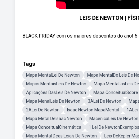
LEIS DE NEWTON | FÍSI
BLACK FRIDAY com os maiores descontos do ano! 5 cur
Tags
Mapa MentalLei De Newton
Mapa MentalDe Leis De N
Mapas MentaisLeis De Newton
Mapa Mental asLeis D
Aplicações DasLeis De Newton
Mapa ConceitualSobre 
Mapa MenalLeis De Newton
3ALei De Newton
Mapa
2ALei De Newton
Isaac Newton MapaMental
1ALei
Mapa Metal DeIsaac Newton
MacenicaLeis De Newton
Mapa ConceitualCinemática
1 Lei De NewtonExemplo
Mapa Mental Deas Leia's De Newton
Leis DeKepler Ma