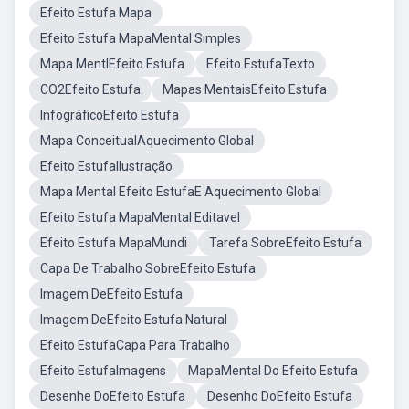
Efeito Estufa Mapa
Efeito Estufa MapaMental Simples
Mapa MentlEfeito Estufa
Efeito EstufaTexto
CO2Efeito Estufa
Mapas MentaisEfeito Estufa
InfográficoEfeito Estufa
Mapa ConceitualAquecimento Global
Efeito EstufaIlustração
Mapa Mental Efeito EstufaE Aquecimento Global
Efeito Estufa MapaMental Editavel
Efeito Estufa MapaMundi
Tarefa SobreEfeito Estufa
Capa De Trabalho SobreEfeito Estufa
Imagem DeEfeito Estufa
Imagem DeEfeito Estufa Natural
Efeito EstufaCapa Para Trabalho
Efeito EstufaImagens
MapaMental Do Efeito Estufa
Desenhe DoEfeito Estufa
Desenho DoEfeito Estufa