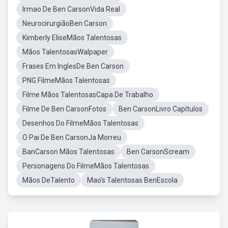
Irmao De Ben CarsonVida Real
NeurocirurgiãoBen Carson
Kimberly EliseMãos Talentosas
Mãos TalentosasWalpaper
Frases Em InglesDe Ben Carson
PNG FilmeMãos Talentosas
Filme Mãos TalentosasCapa De Trabalho
Filme De Ben CarsonFotos
Ben CarsonLivro Capítulos
Desenhos Do FilmeMãos Talentosas
O Pai De Ben CarsonJa Morreu
BanCarson Mãos Talentosas
Ben CarsonScream
Personagens Do FilmeMãos Talentosas
Mãos DeTalento
Mao's Talentosas BenEscola