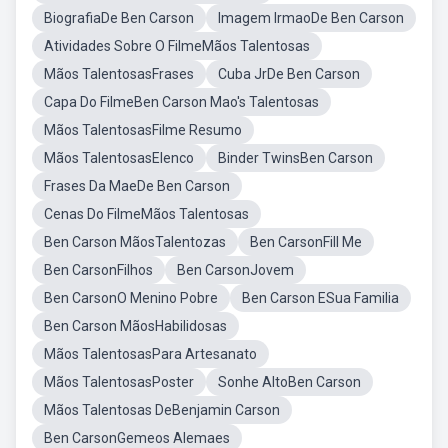
BiografiaDe Ben Carson
Imagem IrmaoDe Ben Carson
Atividades Sobre O FilmeMãos Talentosas
Mãos TalentosasFrases
Cuba JrDe Ben Carson
Capa Do FilmeBen Carson Mao's Talentosas
Mãos TalentosasFilme Resumo
Mãos TalentosasElenco
Binder TwinsBen Carson
Frases Da MaeDe Ben Carson
Cenas Do FilmeMãos Talentosas
Ben Carson MãosTalentozas
Ben CarsonFill Me
Ben CarsonFilhos
Ben CarsonJovem
Ben CarsonO Menino Pobre
Ben Carson ESua Familia
Ben Carson MãosHabilidosas
Mãos TalentosasPara Artesanato
Mãos TalentosasPoster
Sonhe AltoBen Carson
Mãos Talentosas DeBenjamin Carson
Ben CarsonGemeos Alemaes